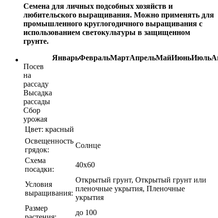
Семена для личных подсобных хозяйств и
любительского выращивания. Можно применять для
промышленного круглогодичного выращивания с
использованием светокультуры в защищенном
грунте.
Январь
Февраль
Март
Апрель
Май
Июнь
Июль
А
Посев
на
рассаду
Высадка
рассады
Сбор
урожая
Цвет:
красный
Освещенность
Солнце
грядок:
Схема
40х60
посадки:
Открытый грунт, Открытый грунт или
Условия
пленочные укрытия, Пленочные
выращивания:
укрытия
Размер
до 100
растения: