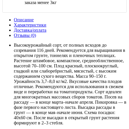
заказа менее 3кг
Описание
Характеристики
Доставка/оплата
Отзывы (0)
Высокоурожайный сорт, от полных всходов до
созревания 116 дней. Рекомендуется для выращивания в
открытом грунте, тоннелях и пленочных теплицах.
Растение штамбовое, компактное, среднеоблиственное,
высотой 70–100 см. Плод красный, плоскоокруглый,
гладкий или слаборебристый, мясистый, с высоким
содержанием сухого вещества. Масса 90–150 г.
Урожайность 3,7–8,0 кг/м2. Вкусовые качества плодов
отличные. Рекомендуются для использования в свежем
виде и переработки на томатопродукты. Сорт идеален
для многократных массовых сборов томатов. Посев на
рассаду — в конце марта–начале апреля. Пикировка — в
фазе первого настоящего листа. Высадка рассады в
грунт — в конце мая–начале июня. Схема посадки:
40x60 см. После высадки в открытый грунт растения
формируют в 2–3 стебля.