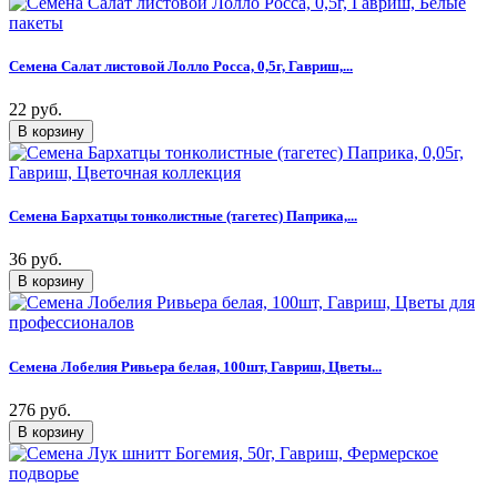
Семена Салат листовой Лолло Росса, 0,5г, Гавриш,...
22 руб.
Семена Бархатцы тонколистные (тагетес) Паприка,...
36 руб.
Семена Лобелия Ривьера белая, 100шт, Гавриш, Цветы...
276 руб.