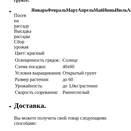
грунте.
Январь
Февраль
Март
Апрель
Май
Июнь
Июль
А
Посев
на
рассаду
Высадка
рассады
Сбор
урожая
Цвет:
красный
Освещенность грядок:
Солнце
Схема посадки:
40х60
Условия выращивания:
Открытый грунт
Размер растения:
до 60
Урожайность:
до 3,0кг/растение
Скорость созревания:
Раннеспелый
Доставка.
Вы можете получить свой товар следующими
способами: