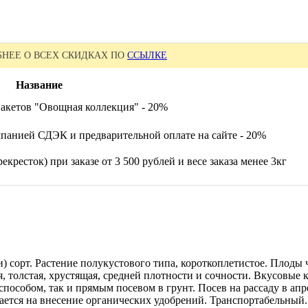
НЕЕ О ВСЕХ СКИДКАХ ПО
ССЫЛКЕ
Название
акетов "Овощная коллекция" - 20%
панией СДЭК и предварительной оплате на сайте - 20%
екресток) при заказе от 3 500 рублей и весе заказа менее 3кг
) сорт. Растение полукустового типа, короткоплетистое. Плоды ч
ая, толстая, хрустящая, средней плотности и сочности. Вкусовы
пособом, так и прямым посевом в грунт. Посев на рассаду в апре
вается на внесение органических удобрений. Транспортабельный