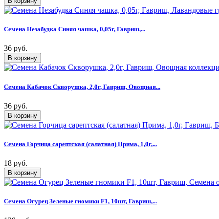
Семена Незабудка Синяя чашка, 0,05г, Гавриш,...
36 руб.
Семена Кабачок Скворушка, 2,0г, Гавриш, Овощная...
36 руб.
Семена Горчица сарептская (салатная) Прима, 1,0г,...
18 руб.
Семена Огурец Зеленые гномики F1, 10шт, Гавриш,...