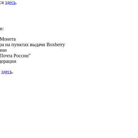
ься
здесь
.
и:
 Монета
а на пунктах выдачи Boxberry
нии
Почта России"
дерации
я
здесь
.