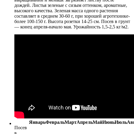
дождей. Листья зеленые с сизым оттенком, ароматные,
высокого качества. Зеленая масса одного растения
составляет в среднем 30-60 г, при хорошей агротехнике-
более 100-150 г. Высота розетки 14-25 см. Посев в грунт
— конец апреля-начало мая. Урожайность 1,5-2,5 кг/м2.
Январь
Февраль
Март
Апрель
Май
Июнь
Июль
Ав
Посев
в