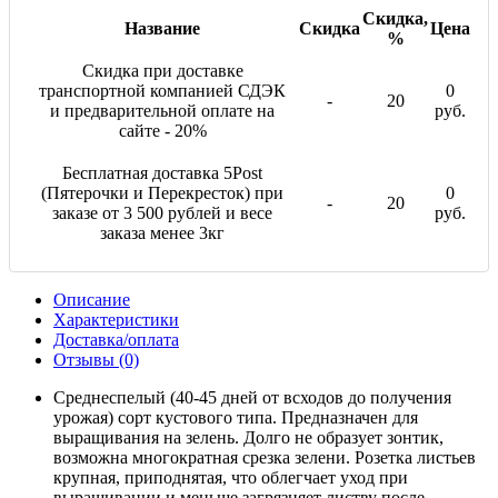
Скидка,
Название
Скидка
Цена
%
Скидка при доставке
транспортной компанией СДЭК
0
-
20
и предварительной оплате на
руб.
сайте - 20%
Бесплатная доставка 5Post
(Пятерочки и Перекресток) при
0
-
20
заказе от 3 500 рублей и весе
руб.
заказа менее 3кг
Описание
Характеристики
Доставка/оплата
Отзывы (0)
Среднеспелый (40-45 дней от всходов до получения
урожая) сорт кустового типа. Предназначен для
выращивания на зелень. Долго не образует зонтик,
возможна многократная срезка зелени. Розетка листьев
крупная, приподнятая, что облегчает уход при
выращивании и меньше загрязняет листву после