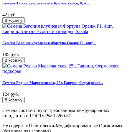
Семена Тыква декоративная Кронен, смесь, 0,5г,...
42 руб.
Семена Бегония клубневая Фортуна Оранж F1, 4шт,...
185 руб.
Семена Редька Маргеланская, 25г, Гавриш, Фермерское...
124 руб.
Семена соответствуют требованиям международных
стандартов и ГОСТу РФ 12260-81
Не содержат Генетически-Модифицированные Организмы
(без вреда для здоровья)