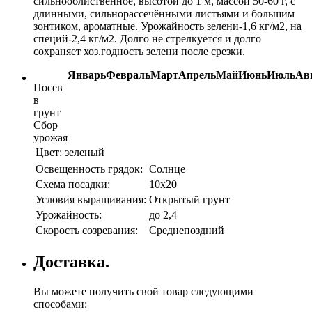
сильнооблиственное, высотой до 1 м, массой 50-60 г, с
длинными, сильнорассечёнными листьями и большим
зонтиком, ароматные. Урожайность зелени-1,6 кг/м2, на
специй-2,4 кг/м2. Долго не стрелкуется и долго
сохраняет хоз.годность зелени после срезки.
Январь
Февраль
Март
Апрель
Май
Июнь
Июль
Ав
Посев
в
грунт
Сбор
урожая
Цвет:
зеленый
Освещенность грядок:
Солнце
Схема посадки:
10х20
Условия выращивания:
Открытый грунт
Урожайность:
до 2,4
Скорость созревания:
Среднепоздний
Доставка.
Вы можете получить свой товар следующими
способами: