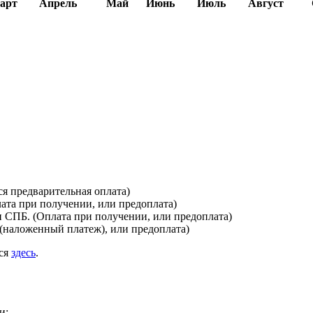
арт
Апрель
Май
Июнь
Июль
Август
я предварительная оплата)
лата при получении, или предоплата)
и СПБ. (Оплата при получении, или предоплата)
(наложенный платеж), или предоплата)
ься
здесь
.
и: