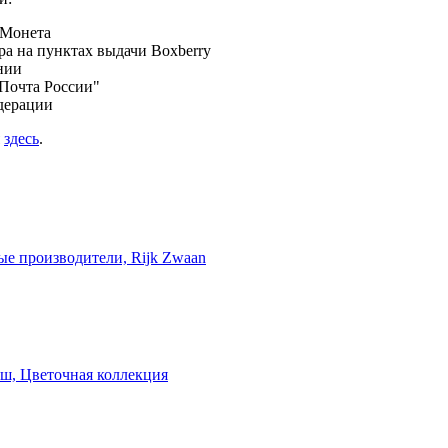
 Монета
а на пунктах выдачи Boxberry
нии
Почта России"
дерации
я
здесь
.