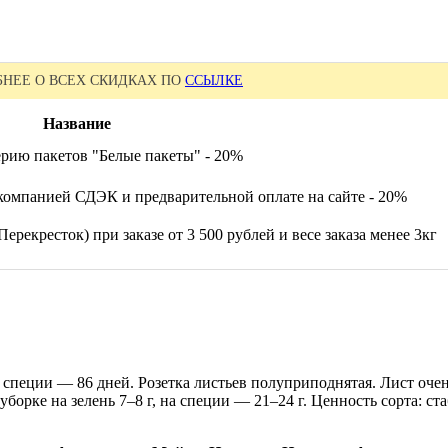
НЕЕ О ВСЕХ СКИДКАХ ПО
ССЫЛКЕ
Название
ерию пакетов "Белые пакеты" - 20%
компанией СДЭК и предварительной оплате на сайте - 20%
ерекресток) при заказе от 3 500 рублей и весе заказа менее 3кг
на специи — 86 дней. Розетка листьев полуприподнятая. Лист оч
борке на зелень 7–8 г, на специи — 21–24 г. Ценность сорта: с