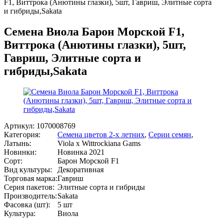
F1, Виттрока (Анютины глазки), 5шт, Гавриш, Элитные сорта
и гибриды,Sakata
Семена Виола Барон Морской F1,
Виттрока (Анютины глазки), 5шт,
Гавриш, Элитные сорта и
гибриды,Sakata
Артикул:
1070008769
Категория:
Семена цветов 2-х летних
,
Серии семян
,
Латынь:
Viola x Wittrockiana Gams
Новинки:
Новинка 2021
Сорт:
Барон Морской F1
Вид культуры:
Декоративная
Торговая марка:
Гавриш
Серия пакетов:
Элитные сорта и гибриды
Производитель:
Sakata
Фасовка (шт):
5 шт
Культура:
Виола