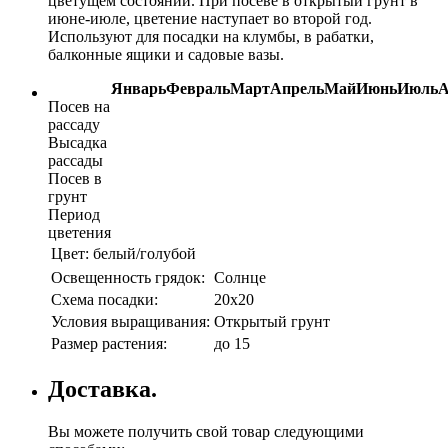
цветущем состоянии. При посеве в открытый грунт в
июне-июле, цветение наступает во второй год.
Используют для посадки на клумбы, в рабатки,
балконные ящики и садовые вазы.
Январь
Февраль
Март
Апрель
Май
Июнь
Июль
А
Посев на
рассаду
Высадка
рассады
Посев в
грунт
Период
цветения
Цвет:
белый/голубой
Освещенность грядок:
Солнце
Схема посадки:
20х20
Условия выращивания:
Открытый грунт
Размер растения:
до 15
Доставка.
Вы можете получить свой товар следующими