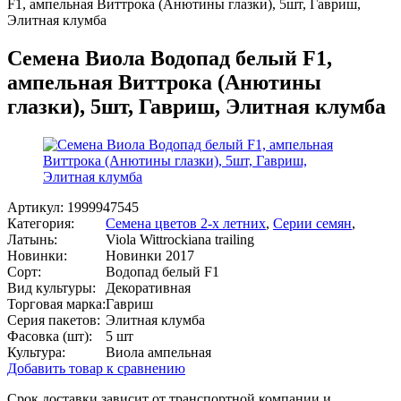
F1, ампельная Виттрока (Анютины глазки), 5шт, Гавриш,
Элитная клумба
Семена Виола Водопад белый F1,
ампельная Виттрока (Анютины
глазки), 5шт, Гавриш, Элитная клумба
Артикул:
1999947545
Категория:
Семена цветов 2-х летних
,
Серии семян
,
Латынь:
Viola Wittrockiana trailing
Новинки:
Новинки 2017
Сорт:
Водопад белый F1
Вид культуры:
Декоративная
Торговая марка:
Гавриш
Серия пакетов:
Элитная клумба
Фасовка (шт):
5 шт
Культура:
Виола ампельная
Добавить товар к сравнению
Срок доставки зависит от транспортной компании и