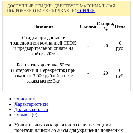
ДОСТУПНЫЕ СКИДКИ. ДЕЙСТВУЕТ МАКСИМАЛЬНАЯ.
ПОДРОБНЕЕ О ВСЕХ СКИДКАХ ПО
ССЫЛКЕ
Скидка,
Название
Скидка
Цена
%
Скидка при доставке
транспортной компанией СДЭК
0
-
20
и предварительной оплате на
руб.
сайте - 20%
Бесплатная доставка 5Post
(Пятерочки и Перекресток) при
0
-
20
заказе от 3 500 рублей и весе
руб.
заказа менее 3кг
Описание
Характеристики
Доставка/оплата
Отзывы (0)
Удивительная каскадная виола с повисающими
побегами длиной до 20 см для украшения подвесных