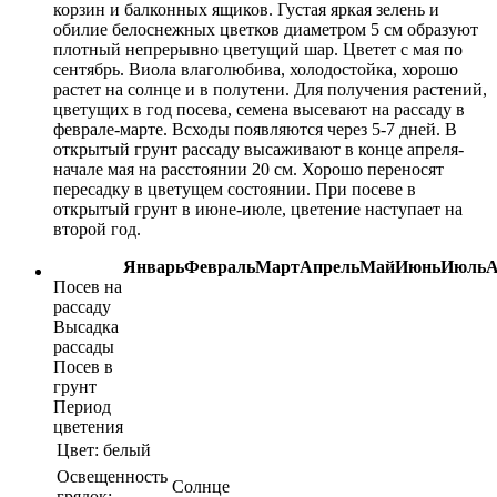
корзин и балконных ящиков. Густая яркая зелень и
обилие белоснежных цветков диаметром 5 см образуют
плотный непрерывно цветущий шар. Цветет с мая по
сентябрь. Виола влаголюбива, холодостойка, хорошо
растет на солнце и в полутени. Для получения растений,
цветущих в год посева, семена высевают на рассаду в
феврале-марте. Всходы появляются через 5-7 дней. В
открытый грунт рассаду высаживают в конце апреля-
начале мая на расстоянии 20 см. Хорошо переносят
пересадку в цветущем состоянии. При посеве в
открытый грунт в июне-июле, цветение наступает на
второй год.
Январь
Февраль
Март
Апрель
Май
Июнь
Июль
А
Посев на
рассаду
Высадка
рассады
Посев в
грунт
Период
цветения
Цвет:
белый
Освещенность
Солнце
грядок: