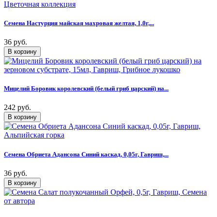
Семена Настурция майская махровая желтая, 1,0г,...
36 руб.
Мицелий Боровик королевский (белый гриб царский) на...
242 руб.
Семена Обриета Адансона Синий каскад, 0,05г, Гавриш,...
36 руб.