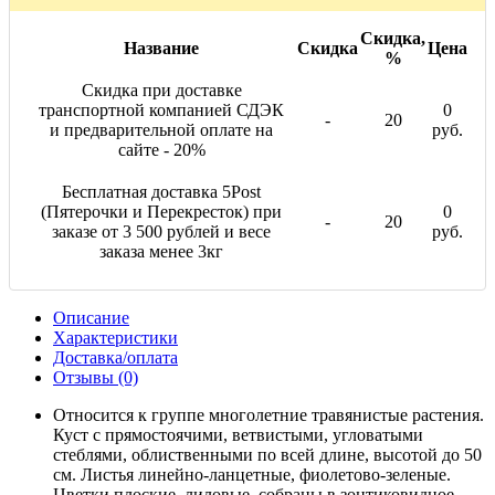
Скидка,
Название
Скидка
Цена
%
Скидка при доставке
транспортной компанией СДЭК
0
-
20
и предварительной оплате на
руб.
сайте - 20%
Бесплатная доставка 5Post
(Пятерочки и Перекресток) при
0
-
20
заказе от 3 500 рублей и весе
руб.
заказа менее 3кг
Описание
Характеристики
Доставка/оплата
Отзывы (0)
Относится к группе многолетние травянистые растения.
Куст с прямостоячими, ветвистыми, угловатыми
стеблями, облиственными по всей длине, высотой до 50
см. Листья линейно-ланцетные, фиолетово-зеленые.
Цветки плоские, лиловые, собраны в зонтиковидное