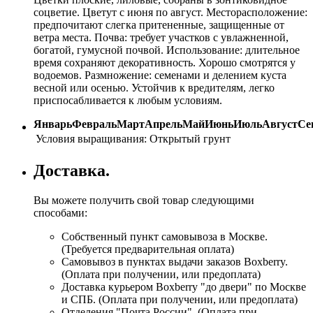
соцветие. Цветут с июня по август. Месторасположение:
предпочитают слегка притененные, защищенные от
ветра места. Почва: требует участков с увлажненной,
богатой, гумусной почвой. Использование: длительное
время сохраняют декоративность. Хорошо смотрятся у
водоемов. Размножение: семенами и делением куста
весной или осенью. Устойчив к вредителям, легко
приспосабливается к любым условиям.
Январь
Февраль
Март
Апрель
Май
Июнь
Июль
Август
Се
Условия выращивания:
Открытый грунт
Доставка.
Вы можете получить свой товар следующими
способами:
Собственный пункт самовывоза в Москве.
(Требуется предварительная оплата)
Самовывоз в пунктах выдачи заказов Boxberry.
(Оплата при получении, или предоплата)
Доставка курьером Boxberry "до двери" по Москве
и СПБ. (Оплата при получении, или предоплата)
Отделения "Почта России", (Оплата при