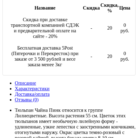
Скидка,
Название
Скидка
Цена
%
Скидка при доставке
транспортной компанией СДЭК
0
-
20
и предварительной оплате на
руб.
сайте - 20%
Бесплатная доставка 5Post
(Пятерочки и Перекресток) при
0
-
20
заказе от 3 500 рублей и весе
руб.
заказа менее 3кг
Описание
Характеристики
Доставка/оплата
Отзывы (0)
Тюльпан Чайна Пинк относится к группе
Лилиецветные. Высота растения 55 см. Цветок этих
тюльпанов имеет необычную лилейную форму -
удлиненные, узкие лепестки с заостренными кончиками,
отогнутыми наружу. Окрас цветка темно-розовый с
розовой каймой, высота бокала цветка 8-10 см.