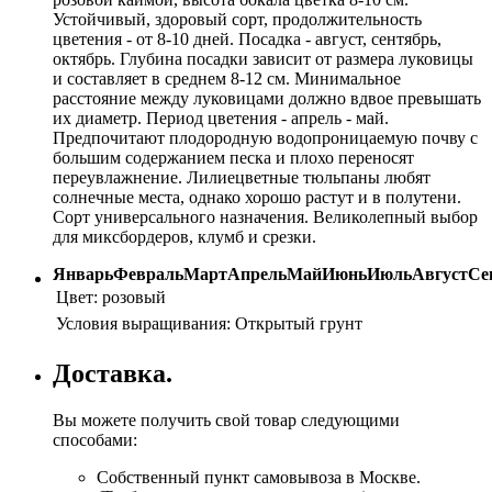
Устойчивый, здоровый сорт, продолжительность
цветения - от 8-10 дней. Посадка - август, сентябрь,
октябрь. Глубина посадки зависит от размера луковицы
и составляет в среднем 8-12 см. Минимальное
расстояние между луковицами должно вдвое превышать
их диаметр. Период цветения - апрель - май.
Предпочитают плодородную водопроницаемую почву с
большим содержанием песка и плохо переносят
переувлажнение. Лилиецветные тюльпаны любят
солнечные места, однако хорошо растут и в полутени.
Сорт универсального назначения. Великолепный выбор
для миксбордеров, клумб и срезки.
Январь
Февраль
Март
Апрель
Май
Июнь
Июль
Август
Се
Цвет:
розовый
Условия выращивания:
Открытый грунт
Доставка.
Вы можете получить свой товар следующими
способами:
Собственный пункт самовывоза в Москве.