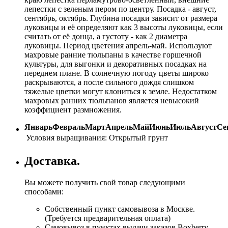
лепестки с зеленым пером по центру. Посадка - август,
сентябрь, октябрь. Глубина посадки зависит от размера
луковицы и её определяют как 3 высоты луковицы, если
считать от её донца, а густоту - как 2 диаметра
луковицы. Период цветения апрель-май. Используют
махровые ранние тюльпаны в качестве горшечной
культуры, для выгонки и декоративных посадках на
переднем плане. В солнечную погоду цветы широко
раскрываются, а после сильного дождя слишком
тяжелые цветки могут клониться к земле. Недостатком
махровых ранних тюльпанов является невысокий
коэффициент размножения.
Январь
Февраль
Март
Апрель
Май
Июнь
Июль
Август
Се
Условия выращивания:
Открытый грунт
Доставка.
Вы можете получить свой товар следующими
способами:
Собственный пункт самовывоза в Москве.
(Требуется предварительная оплата)
Самовывоз в пунктах выдачи заказов Boxberry.