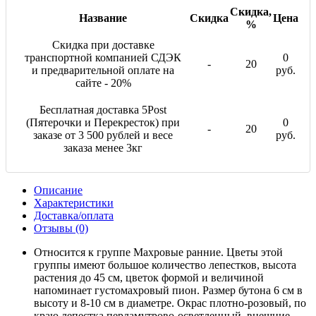
Скидка,
Название
Скидка
Цена
%
Скидка при доставке
транспортной компанией СДЭК
0
-
20
и предварительной оплате на
руб.
сайте - 20%
Бесплатная доставка 5Post
(Пятерочки и Перекресток) при
0
-
20
заказе от 3 500 рублей и весе
руб.
заказа менее 3кг
Описание
Характеристики
Доставка/оплата
Отзывы (0)
Относится к группе Махровые ранние. Цветы этой
группы имеют большое количество лепестков, высота
растения до 45 см, цветок формой и величиной
напоминает густомахровый пион. Размер бутона 6 см в
высоту и 8-10 см в диаметре. Окрас плотно-розовый, по
краю лепестка перламутрово-осветленный, внешние