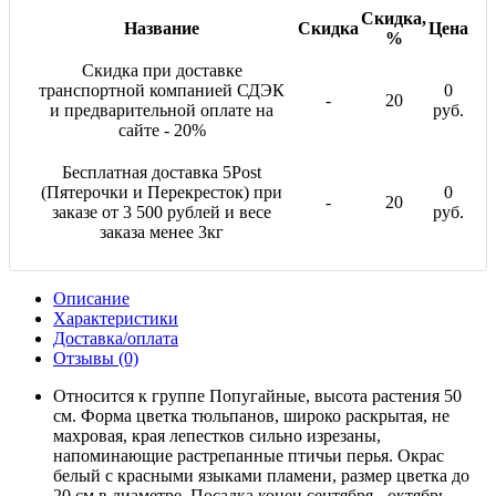
Скидка,
Название
Скидка
Цена
%
Скидка при доставке
транспортной компанией СДЭК
0
-
20
и предварительной оплате на
руб.
сайте - 20%
Бесплатная доставка 5Post
(Пятерочки и Перекресток) при
0
-
20
заказе от 3 500 рублей и весе
руб.
заказа менее 3кг
Описание
Характеристики
Доставка/оплата
Отзывы (0)
Относится к группе Попугайные, высота растения 50
см. Форма цветка тюльпанов, широко раскрытая, не
махровая, края лепестков сильно изрезаны,
напоминающие растрепанные птичьи перья. Окрас
белый с красными языками пламени, размер цветка до
20 см в диаметре. Посадка конец сентября - октябрь.