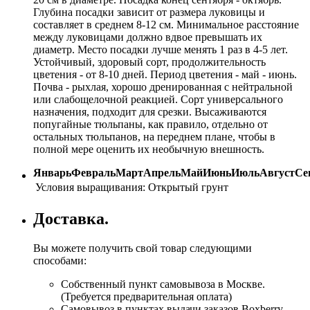
Глубина посадки зависит от размера луковицы и
составляет в среднем 8-12 см. Минимальное расстояние
между луковицами должно вдвое превышать их
диаметр. Место посадки лучше менять 1 раз в 4-5 лет.
Устойчивый, здоровый сорт, продолжительность
цветения - от 8-10 дней. Период цветения - май - июнь.
Почва - рыхлая, хорошо дренированная с нейтральной
или слабощелочной реакцией. Сорт универсального
назначения, подходит для срезки. Высаживаются
попугайные тюльпаны, как правило, отдельно от
остальных тюльпанов, на переднем плане, чтобы в
полной мере оценить их необычную внешность.
Январь
Февраль
Март
Апрель
Май
Июнь
Июль
Август
Се
Условия выращивания:
Открытый грунт
Доставка.
Вы можете получить свой товар следующими
способами:
Собственный пункт самовывоза в Москве.
(Требуется предварительная оплата)
Самовывоз в пунктах выдачи заказов Boxberry.