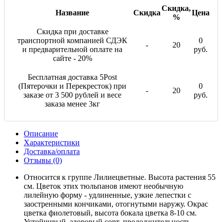
Скидка,
Название
Скидка
Цена
%
Скидка при доставке
транспортной компанией СДЭК
0
-
20
и предварительной оплате на
руб.
сайте - 20%
Бесплатная доставка 5Post
(Пятерочки и Перекресток) при
0
-
20
заказе от 3 500 рублей и весе
руб.
заказа менее 3кг
Описание
Характеристики
Доставка/оплата
Отзывы (0)
Относится к группе Лилиецветные. Высота растения 55
см. Цветок этих тюльпанов имеют необычную
лилейную форму - удлиненные, узкие лепестки с
заостренными кончиками, отогнутыми наружу. Окрас
цветка фиолетовый, высота бокала цветка 8-10 см.
Устойчивый, здоровый сорт, продолжительность