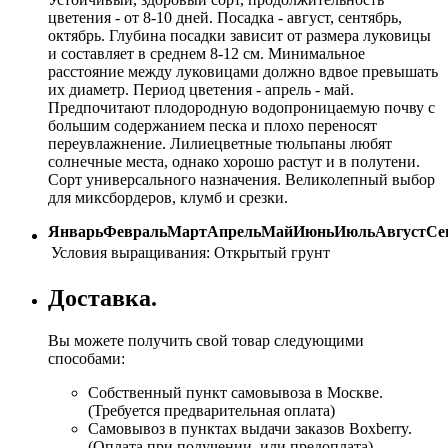
цветения - от 8-10 дней. Посадка - август, сентябрь,
октябрь. Глубина посадки зависит от размера луковицы
и составляет в среднем 8-12 см. Минимальное
расстояние между луковицами должно вдвое превышать
их диаметр. Период цветения - апрель - май.
Предпочитают плодородную водопроницаемую почву с
большим содержанием песка и плохо переносят
переувлажнение. Лилиецветные тюльпаны любят
солнечные места, однако хорошо растут и в полутени.
Сорт универсального назначения. Великолепный выбор
для миксбордеров, клумб и срезки.
Январь
Февраль
Март
Апрель
Май
Июнь
Июль
Август
Се
Условия выращивания:
Открытый грунт
Доставка.
Вы можете получить свой товар следующими
способами:
Собственный пункт самовывоза в Москве.
(Требуется предварительная оплата)
Самовывоз в пунктах выдачи заказов Boxberry.
(Оплата при получении, или предоплата)