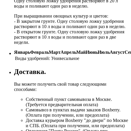
Одну столовую ложку удобрения растворяют в 20 л
воды и поливают один раз в неделю.
При выращивании овощных культур и цветов:
- В закрытом грунте. Одну столовую ложку удобрения
растворяют в 10 л воды и поливают один раз в неделю.
- В открытом грунте. Одну столовую ложку удобрения
растворяют в 10 л воды и поливают один раз в две
недели.
Январь
Февраль
Март
Апрель
Май
Июнь
Июль
Август
Се
Виды удобрений:
Унивесальное
Доставка.
Вы можете получить свой товар следующими
способами:
Собственный пункт самовывоза в Москве.
(Требуется предварительная оплата)
Самовывоз в пунктах выдачи заказов Boxberry.
(Оплата при получении, или предоплата)
Доставка курьером Boxberry "до двери" по Москве
и СПБ. (Оплата при получении, или предоплата)
Отделения "Почта России", (Оплата при