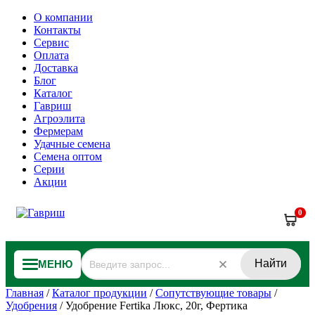
О компании
Контакты
Сервис
Оплата
Доставка
Блог
Каталог
Гавриш
Агроэлита
Фермерам
Удачные семена
Семена оптом
Серии
Акции
0
Найти
МЕНЮ
Главная
/
Каталог продукции
/
Сопутствующие товары
/
Удобрения
/
Удобрение Fertika Люкс, 20г, Фертика