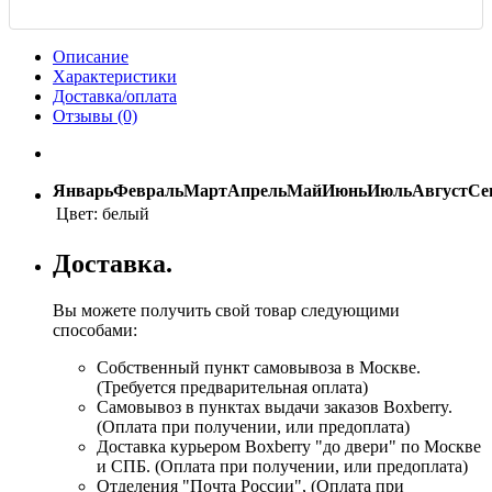
Описание
Характеристики
Доставка/оплата
Отзывы (0)
Январь
Февраль
Март
Апрель
Май
Июнь
Июль
Август
Се
Цвет:
белый
Доставка.
Вы можете получить свой товар следующими
способами:
Собственный пункт самовывоза в Москве.
(Требуется предварительная оплата)
Самовывоз в пунктах выдачи заказов Boxberry.
(Оплата при получении, или предоплата)
Доставка курьером Boxberry "до двери" по Москве
и СПБ. (Оплата при получении, или предоплата)
Отделения "Почта России", (Оплата при