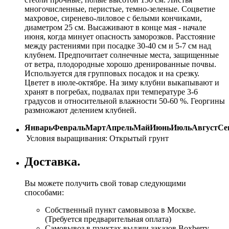
многочисленные, перистые, темно-зеленые. Соцветие
махровое, сиренево-лиловое с белыми кончиками,
диаметром 25 см. Высаживают в конце мая - начале
июня, когда минует опасность заморозков. Расстояние
между растениями при посадке 30-40 см и 5-7 см над
клубнем. Предпочитает солнечные места, защищенные
от ветра, плодородные хорошо дренированные почвы.
Используется для групповых посадок и на срезку.
Цветет в июле-октябре. На зиму клубни выкапывают и
хранят в погребах, подвалах при температуре 3-6
градусов и относительной влажности 50-60 %. Георгины
размножают делением клубней.
Январь
Февраль
Март
Апрель
Май
Июнь
Июль
Август
Се
Условия выращивания:
Открытый грунт
Доставка.
Вы можете получить свой товар следующими
способами:
Собственный пункт самовывоза в Москве.
(Требуется предварительная оплата)
Самовывоз в пунктах выдачи заказов Boxberry.