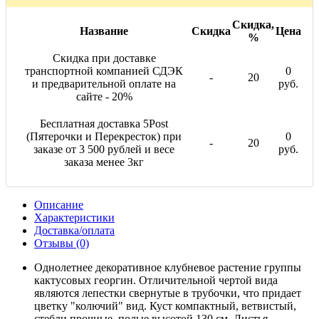
Скидка,
Название
Скидка
Цена
%
Скидка при доставке
транспортной компанией СДЭК
0
-
20
и предварительной оплате на
руб.
сайте - 20%
Бесплатная доставка 5Post
(Пятерочки и Перекресток) при
0
-
20
заказе от 3 500 рублей и весе
руб.
заказа менее 3кг
Описание
Характеристики
Доставка/оплата
Отзывы (0)
Однолетнее декоративное клубневое растение группы
кактусовых георгин. Отличительной чертой вида
являются лепестки свернутые в трубочки, что придает
цветку "колючий" вид. Куст компактный, ветвистый,
стебли прочные, полые высотой 130 см. Листья