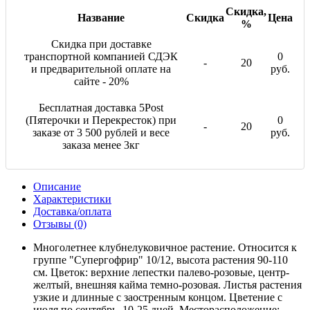
Скидка,
Название
Скидка
Цена
%
Скидка при доставке
транспортной компанией СДЭК
0
-
20
и предварительной оплате на
руб.
сайте - 20%
Бесплатная доставка 5Post
(Пятерочки и Перекресток) при
0
-
20
заказе от 3 500 рублей и весе
руб.
заказа менее 3кг
Описание
Характеристики
Доставка/оплата
Отзывы (0)
Многолетнее клубнелуковичное растение. Относится к
группе "Супергофрир" 10/12, высота растения 90-110
см. Цветок: верхние лепестки палево-розовые, центр-
желтый, внешняя кайма темно-розовая. Листья растения
узкие и длинные с заостренным концом. Цветение с
июля по сентябрь, 10-25 дней. Месторасположение: