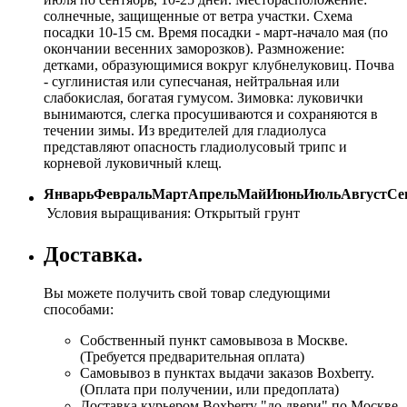
солнечные, защищенные от ветра участки. Схема
посадки 10-15 см. Время посадки - март-начало мая (по
окончании весенних заморозков). Размножение:
детками, образующимися вокруг клубнелуковиц. Почва
- суглинистая или супесчаная, нейтральная или
слабокислая, богатая гумусом. Зимовка: луковички
вынимаются, слегка просушиваются и сохраняются в
течении зимы. Из вредителей для гладиолуса
представляют опасность гладиолусовый трипс и
корневой луковичный клещ.
Январь
Февраль
Март
Апрель
Май
Июнь
Июль
Август
Се
Условия выращивания:
Открытый грунт
Доставка.
Вы можете получить свой товар следующими
способами:
Собственный пункт самовывоза в Москве.
(Требуется предварительная оплата)
Самовывоз в пунктах выдачи заказов Boxberry.
(Оплата при получении, или предоплата)
Доставка курьером Boxberry "до двери" по Москве