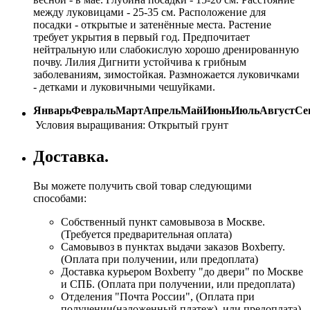
между луковицами - 25-35 см. Расположение для
посадки - открытые и затенённые места. Растение
требует укрытия в первый год. Предпочитает
нейтральную или слабокислую хорошо дренированную
почву. Лилия Дигнити устойчива к грибным
заболеваниям, зимостойкая. Размножается луковичками
- детками и луковичными чешуйками.
Январь
Февраль
Март
Апрель
Май
Июнь
Июль
Август
Се
Условия выращивания:
Открытый грунт
Доставка.
Вы можете получить свой товар следующими
способами:
Собственный пункт самовывоза в Москве.
(Требуется предварительная оплата)
Самовывоз в пунктах выдачи заказов Boxberry.
(Оплата при получении, или предоплата)
Доставка курьером Boxberry "до двери" по Москве
и СПБ. (Оплата при получении, или предоплата)
Отделения "Почта России", (Оплата при
получении(наложенный платеж), или предоплата)