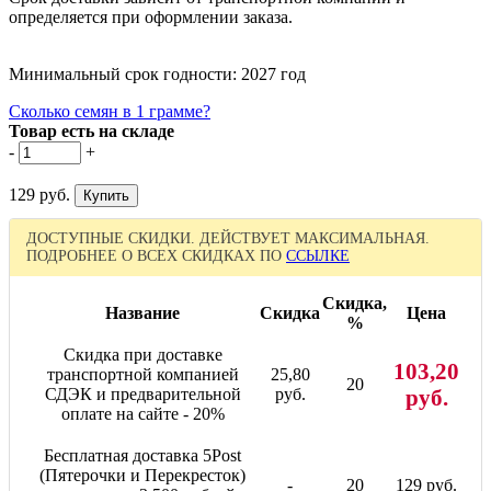
определяется при оформлении заказа.
Минимальный срок годности: 2027 год
Сколько семян в 1 грамме?
Товар есть на складе
-
+
129 руб.
ДОСТУПНЫЕ СКИДКИ. ДЕЙСТВУЕТ МАКСИМАЛЬНАЯ.
ПОДРОБНЕЕ О ВСЕХ СКИДКАХ ПО
ССЫЛКЕ
Скидка,
Название
Скидка
Цена
%
Скидка при доставке
103,20
транспортной компанией
25,80
20
СДЭК и предварительной
руб.
руб.
оплате на сайте - 20%
Бесплатная доставка 5Post
(Пятерочки и Перекресток)
-
20
129 руб.