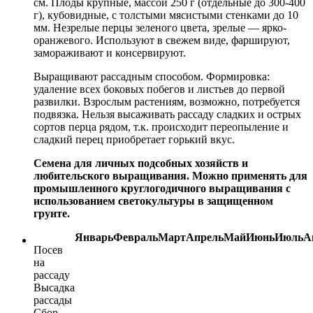
см. Плоды крупные, массой 250 г (отдельные до 300-400
г), кубовидные, с толстыми мясистыми стенками до 10
мм. Незрелые перцы зеленого цвета, зрелые — ярко-
оранжевого. Используют в свежем виде, фаршируют,
замораживают и консервируют.
Выращивают рассадным способом. Формировка:
удаление всех боковых побегов и листьев до первой
развилки. Взрослым растениям, возможно, потребуется
подвязка. Нельзя высаживать рассаду сладких и острых
сортов перца рядом, т.к. происходит переопыление и
сладкий перец приобретает горький вкус.
Семена для личных подсобных хозяйств и
любительского выращивания. Можно применять для
промышленного круглогодичного выращивания с
использованием светокультуры в защищенном
грунте.
Январь
Февраль
Март
Апрель
Май
Июнь
Июль
А
Посев
на
рассаду
Высадка
рассады
Сбор