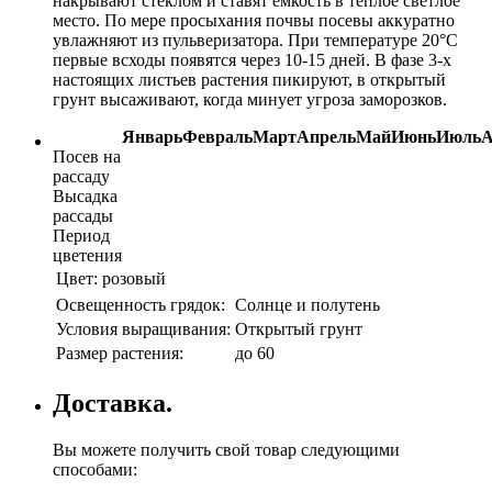
накрывают стеклом и ставят емкость в теплое светлое
место. По мере просыхания почвы посевы аккуратно
увлажняют из пульверизатора. При температуре 20°С
первые всходы появятся через 10-15 дней. В фазе 3-х
настоящих листьев растения пикируют, в открытый
грунт высаживают, когда минует угроза заморозков.
Январь
Февраль
Март
Апрель
Май
Июнь
Июль
А
Посев на
рассаду
Высадка
рассады
Период
цветения
Цвет:
розовый
Освещенность грядок:
Солнце и полутень
Условия выращивания:
Открытый грунт
Размер растения:
до 60
Доставка.
Вы можете получить свой товар следующими
способами: