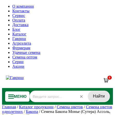
О компании
Контакты
Сервис
Оплата
Доставка
Блог
Каталог
Гавриш
Агроэлита
Фермерам
Удачные семена
Семена оптом
Серии
Акции
0
Найти
МЕНЮ
Главная
/
Каталог продукции
/
Семена цветов
/
Семена цветов
однолетних
/
Бакопа
/
Семена Бакопа Монье (Сутера) Ассоль,