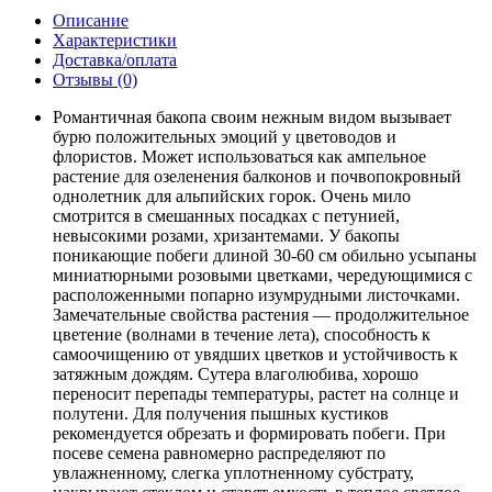
Описание
Характеристики
Доставка/оплата
Отзывы (0)
Романтичная бакопа своим нежным видом вызывает
бурю положительных эмоций у цветоводов и
флористов. Может использоваться как ампельное
растение для озеленения балконов и почвопокровный
однолетник для альпийских горок. Очень мило
смотрится в смешанных посадках с петунией,
невысокими розами, хризантемами. У бакопы
поникающие побеги длиной 30-60 см обильно усыпаны
миниатюрными розовыми цветками, чередующимися с
расположенными попарно изумрудными листочками.
Замечательные свойства растения — продолжительное
цветение (волнами в течение лета), способность к
самоочищению от увядших цветков и устойчивость к
затяжным дождям. Сутера влаголюбива, хорошо
переносит перепады температуры, растет на солнце и
полутени. Для получения пышных кустиков
рекомендуется обрезать и формировать побеги. При
посеве семена равномерно распределяют по
увлажненному, слегка уплотненному субстрату,