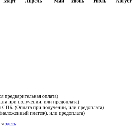
Март
Апрель
Май
Июнь
Июль
Август
я предварительная оплата)
лата при получении, или предоплата)
и СПБ. (Оплата при получении, или предоплата)
(наложенный платеж), или предоплата)
ься
здесь
.