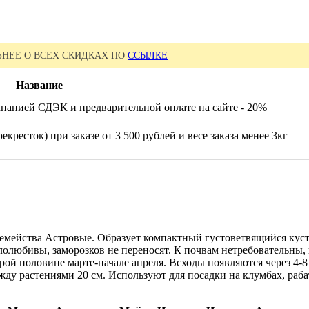
НЕЕ О ВСЕХ СКИДКАХ ПО
ССЫЛКЕ
Название
панией СДЭК и предварительной оплате на сайте - 20%
екресток) при заказе от 3 500 рублей и весе заказа менее 3кг
емейства Астровые. Образует компактный густоветвящийся куст
плолюбивы, заморозков не переносят. К почвам нетребовательны
рой половине марте-начале апреля. Всходы появляются через 4-8
жду растениями 20 см. Используют для посадки на клумбах, раб