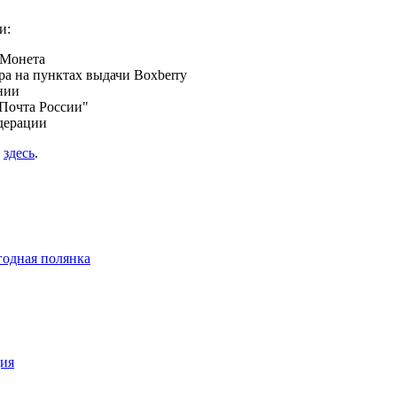
и:
 Монета
а на пунктах выдачи Boxberry
нии
Почта России"
дерации
я
здесь
.