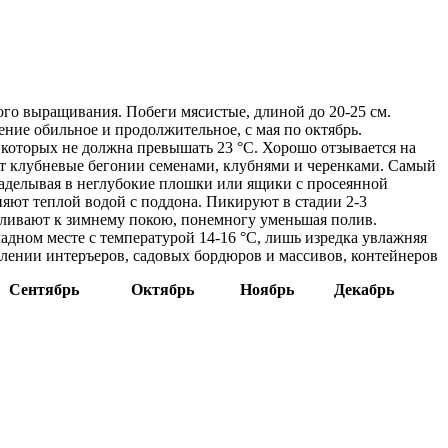
о выращивания. Побеги мясистые, длиной до 20-25 см.
ние обильное и продолжительное, с мая по октябрь.
 которых не должна превышать 23 °C. Хорошо отзывается на
т клубневые бегонии семенами, клубнями и черенками. Самый
заделывая в неглубокие плошки или ящики с просеянной
няют теплой водой с поддона. Пикируют в стадии 2-3
авливают к зимнему покою, понемногу уменьшая полив.
адном месте с температурой 14-16 °C, лишь изредка увлажняя
млении интеръеров, садовых бордюров и массивов, контейнеров
Сентябрь
Октябрь
Ноябрь
Декабрь