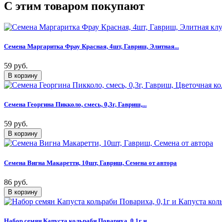
C этим товаром покупают
Семена Маргаритка Фрау Красная, 4шт, Гавриш, Элитная...
59 руб.
Семена Георгина Пикколо, смесь, 0,3г, Гавриш,...
59 руб.
Семена Вигна Макаретти, 10шт, Гавриш, Семена от автора
86 руб.
Набор семян Капуста кольраби Повариха, 0,1г и...