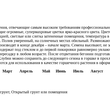
ения, отвечающие самым высоким требованиям профессиональног
е огромные, супермахровые цветки ярко-красного цвета. Цвете
ией, светлые или слегка затененные помещения, температура в
 Полив умеренный, на солнечных местах обильный. Размножаю
изводят в конце декабря – начале марта. Семена высевают, не 
ы содержат под стеклом и до первой пикировки равномерно увлаж
пересадку в любом возрасте. После отцветания бегонии подгот
Клубни можно сохранить до следующего сезона в горшке в прохл
ются для использования в качестве горшечного растения в офор
Март
Апрель
Май
Июнь
Июль
Август
грунт, Открытый грунт или помещения