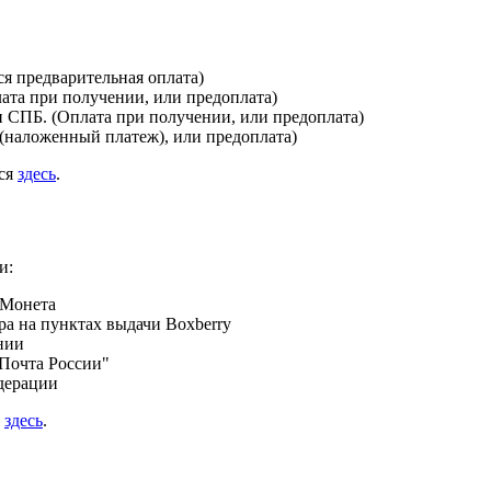
я предварительная оплата)
лата при получении, или предоплата)
и СПБ. (Оплата при получении, или предоплата)
(наложенный платеж), или предоплата)
ься
здесь
.
и:
 Монета
а на пунктах выдачи Boxberry
нии
Почта России"
дерации
я
здесь
.