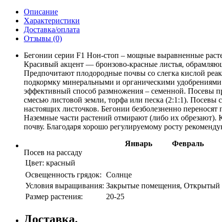
Описание
Характеристики
Доставка/оплата
Отзывы (0)
Бегонии серии F1 Нон-стоп – мощные выравненные раст
Красивый акцент — бронзово-красные листья, обрамляющи
Предпочитают плодородные почвы со слегка кислой реакц
подкормку минеральными и органическими удобрениями.
эффективный способ размножения – семенной. Посевы про
смесью листовой земли, торфа или песка (2:1:1). Посев
настоящих листочков. Бегонии безболезненно переносят 
Наземные части растений отмирают (либо их обрезают). 
почву. Благодаря хорошо регулируемому росту рекоменду
Январь
Февраль
Посев на рассаду
Цвет:
красный
Освещенность грядок:
Солнце
Условия выращивания:
Закрытые помещения, Открытый 
Размер растения:
20-25
Доставка.