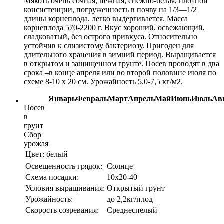
Мякоть очень сочная, нежная, снежно-белая, плотной
консистенции, погруженность в почву на 1/3—1/2
длины корнеплода, легко выдергивается. Масса
корнеплода 570-2200 г. Вкус хороший, освежающий,
сладковатый, без острого привкуса. Относительно
устойчив к слизистому бактериозу. Пригоден для
длительного хранения в зимний период. Выращивается
в открытом и защищенном грунте. Посев проводят в два
срока –в конце апреля или во второй половине июля по
схеме 8-10 х 20 см. Урожайность 5,0-7,5 кг/м2.
Январь
Февраль
Март
Апрель
Май
Июнь
Июль
Ав
Посев
в
грунт
Сбор
урожая
Цвет:
белый
Освещенность грядок:
Солнце
Схема посадки:
10х20-40
Условия выращивания:
Открытый грунт
Урожайность:
до 2,2кг/плод
Скорость созревания:
Среднеспелый