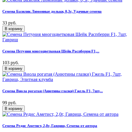
Семена Базилик Лимонные дольки, 0,3г, Удачные семена
33 руб.
Семена Петуния многоцветковая Шейк Распберри F1,...
103 руб.
Семена Виола рогатая (Анютины глазки) Гжель F1, 7шт,...
99 руб.
Семена Редис Аметист, 2,0г, Гавриш, Семена от автора