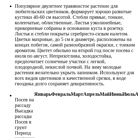
Популярное двулетнее травянистое растение для
любительских цветников, формирует хорошо развитые
кустики 40-60 см высотой. Стебли прямые, тонкие,
коленчатые, облиственные. Листья узколинейные,
прикорневые собраны в основании куста в розетку.
Листья и стебли покрыты серебристо-сизым налетом.
Цветки махровые, до 5 см в диаметре, расположены на
концах побегов, самой разнообразной окраски, с тонким
ароматом. Цветет обильно на второй год после посева с
июля по август. Неприхотлива, холодостойка,
предпочитает солнечные участки с легкой,
плодородной, некислой почвой. На зиму молодые
растения желательно укрыть лапником. Используют для
всех видов цветников и качественной срезки, в воде
гвоздика долго сохраняет декоративность.
Январь
Февраль
Март
Апрель
Май
Июнь
Июль
А
Посев на
рассаду
Высадка
рассады
Посев в
грунт
Период