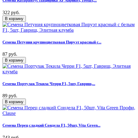
Семена Катарантус Пацифика XP Априкот, 100шт,...
322 руб.
Семена Петуния крупноцветковая Пируэт красный с...
87 руб.
Семена Портулак Текила Черри F1, 5шт, Гавриш,...
89 руб.
Семена Перец сладкий Сондела F1, 50шт, Vita Green...
743 руб.