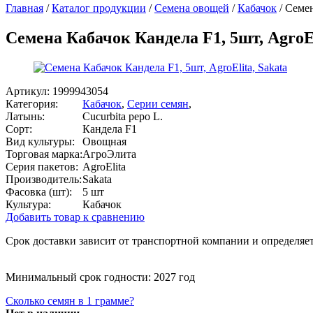
Главная
/
Каталог продукции
/
Семена овощей
/
Кабачок
/
Семен
Семена Кабачок Кандела F1, 5шт, AgroEl
Артикул:
1999943054
Категория:
Кабачок
,
Серии семян
,
Латынь:
Cucurbita pepo L.
Сорт:
Кандела F1
Вид культуры:
Овощная
Торговая марка:
АгроЭлита
Серия пакетов:
AgroElita
Производитель:
Sakata
Фасовка (шт):
5 шт
Культура:
Кабачок
Добавить товар к сравнению
Срок доставки зависит от транспортной компании и определяет
Минимальный срок годности: 2027 год
Сколько семян в 1 грамме?