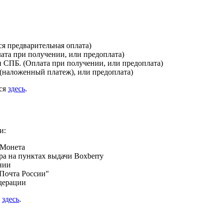
я предварительная оплата)
лата при получении, или предоплата)
и СПБ. (Оплата при получении, или предоплата)
(наложенный платеж), или предоплата)
ься
здесь
.
и:
 Монета
а на пунктах выдачи Boxberry
нии
Почта России"
дерации
я
здесь
.