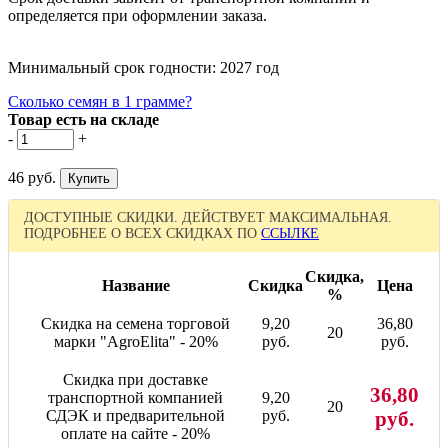
определяется при оформлении заказа.
Минимальный срок годности: 2027 год
Сколько семян в 1 грамме?
Товар есть на складе
-
+
46 руб.
ДОСТУПНЫЕ СКИДКИ. ДЕЙСТВУЕТ МАКСИМАЛЬНАЯ.
ПОДРОБНЕЕ О ВСЕХ СКИДКАХ ПО
ССЫЛКЕ
Скидка,
Название
Скидка
Цена
%
Скидка на семена торговой
9,20
36,80
20
марки "AgroElita" - 20%
руб.
руб.
Скидка при доставке
36,80
транспортной компанией
9,20
20
СДЭК и предварительной
руб.
руб.
оплате на сайте - 20%