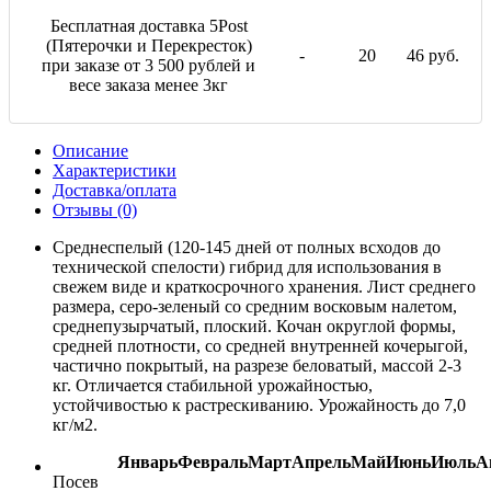
Бесплатная доставка 5Post
(Пятерочки и Перекресток)
-
20
46 руб.
при заказе от 3 500 рублей и
весе заказа менее 3кг
Описание
Характеристики
Доставка/оплата
Отзывы (0)
Среднеспелый (120-145 дней от полных всходов до
технической спелости) гибрид для использования в
свежем виде и краткосрочного хранения. Лист среднего
размера, серо-зеленый со средним восковым налетом,
среднепузырчатый, плоский. Кочан округлой формы,
средней плотности, со средней внутренней кочерыгой,
частично покрытый, на разрезе беловатый, массой 2-3
кг. Отличается стабильной урожайностью,
устойчивостью к растрескиванию. Урожайность до 7,0
кг/м2.
Январь
Февраль
Март
Апрель
Май
Июнь
Июль
А
Посев