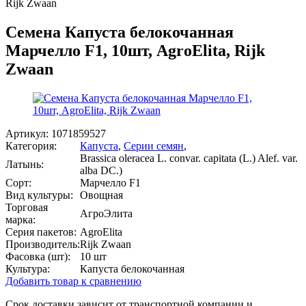
Rijk Zwaan
Семена Капуста белокочанная
Марчелло F1, 10шт, AgroElita, Rijk
Zwaan
Артикул:
1071859527
Категория:
Капуста
,
Серии семян
,
Brassica oleracea L. convar. capitata (L.) Alef. var.
Латынь:
alba DC.)
Сорт:
Марчелло F1
Вид культуры:
Овощная
Торговая
АгроЭлита
марка:
Серия пакетов:
AgroElita
Производитель:
Rijk Zwaan
Фасовка (шт):
10 шт
Культура:
Капуста белокочанная
Добавить товар к сравнению
Срок доставки зависит от транспортной компании и