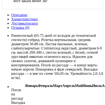
весе заказа менее 3кг
Описание
Характеристики
Доставка/оплата
Отзывы (0)
Раннеспелый (65-75 дней от всходов до технической
спелости) гибрид. Розетка вертикальная, средняя,
диаметром 50-80 см. Листья овальные, зеленые,
слабопузырчатые. Стеблеплод округлый, диаметром 6-9
см, массой 200-300 г, светло-зеленый, с белой, сочной
хрустящей мякотью отличного вкуса. Идеален для
свежих салатов, домашней кулинарии и
консервирования. Посев на рассаду — в конце марта-
начале апреля. Пикировка в фазе семядолей. Высадка
рассады — в мае по схеме 50х20 см. Урожайность 2,0-3,0
кг/м2.
Январь
Февраль
Март
Апрель
Май
Июнь
Июль
А
Посев
на
рассаду
Высадка