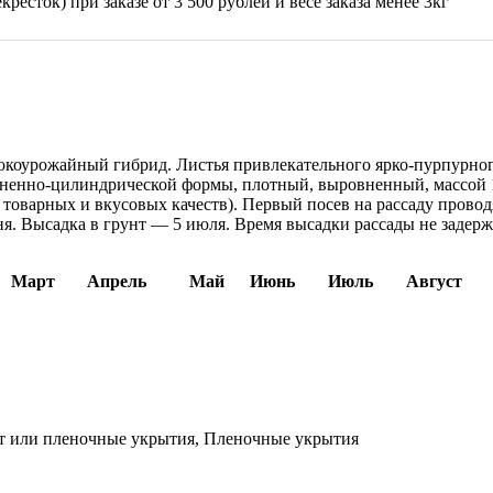
ресток) при заказе от 3 500 рублей и весе заказа менее 3кг
сокоурожайный гибрид. Листья привлекательного ярко-пурпурног
ненно-цилиндрической формы, плотный, выровненный, массой 1,
 товарных и вкусовых качеств). Первый посев на рассаду провод
ня. Высадка в грунт — 5 июля. Время высадки рассады не задерж
Март
Апрель
Май
Июнь
Июль
Август
т или пленочные укрытия, Пленочные укрытия