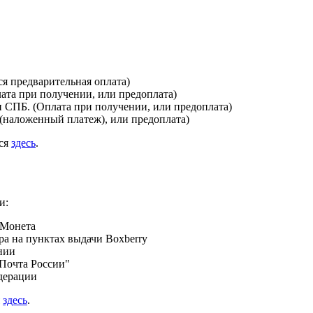
я предварительная оплата)
лата при получении, или предоплата)
и СПБ. (Оплата при получении, или предоплата)
(наложенный платеж), или предоплата)
ься
здесь
.
и:
 Монета
а на пунктах выдачи Boxberry
нии
Почта России"
дерации
я
здесь
.