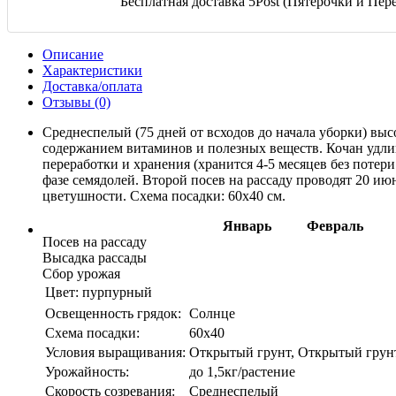
Бесплатная доставка 5Post (Пятерочки и Перек
Описание
Характеристики
Доставка/оплата
Отзывы (0)
Среднеспелый (75 дней от всходов до начала уборки) вы
содержанием витаминов и полезных веществ. Кочан удли
переработки и хранения (хранится 4-5 месяцев без потери
фазе семядолей. Второй посев на рассаду проводят 20 ию
цветушности. Схема посадки: 60х40 см.
Январь
Февраль
Посев на рассаду
Высадка рассады
Сбор урожая
Цвет:
пурпурный
Освещенность грядок:
Солнце
Схема посадки:
60х40
Условия выращивания:
Открытый грунт, Открытый грун
Урожайность:
до 1,5кг/растение
Скорость созревания:
Среднеспелый