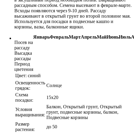
рассадным способом. Семена высевают в феврале-марте.
Всходы появляются через 9-10 дней. Рассаду
высаживают в открытый грунт во второй половине мая.
Используется для посадки в подвесные кашпо и
корзины, вазы, балконные ящики.
Январь
Февраль
Март
Апрель
Май
Июнь
Июль
А
Посев на
рассаду
Высадка
рассады
Период
цветения
Цвет:
синий
Освещенность
Солнце
грядок:
Схема
15х20
посадки:
Балкон, Открытый грунт, Открытый
Условия
грунт, подвесные корзины, балкон,
выращивания:
Подвесные корзины
Размер
до 50
растения: