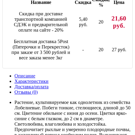
Название
Скидка
Цена
%
Скидка при доставке
21,60
транспортной компанией
5,40
20
СДЭК и предварительной
руб.
руб.
оплате на сайте - 20%
Бесплатная доставка 5Post
(Пятерочки и Перекресток)
-
20
27 руб.
при заказе от 3 500 рублей и
весе заказа менее 3кг
Описание
Характеристики
Доставка/оплата
Отзывы (0)
Растение, культивируемое как однолетник из семейства
Лобелиевые. Побеги тонкие, стелющиеся, длиной до 50
см. Цветение обильное с июня до осени. Цветки ярко-
синие с белым глазком, до 2 см в диаметре.
Светолюбива, влаголюбива и холодостойка.
Предпочитает рыхлые и умеренно плодородные почвы,
в засушливый период необходим полив. Выращивают