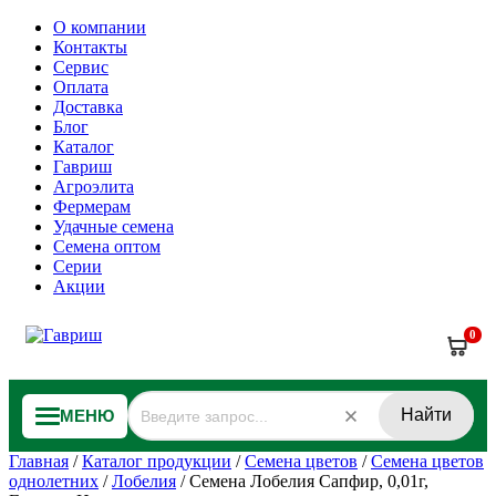
О компании
Контакты
Сервис
Оплата
Доставка
Блог
Каталог
Гавриш
Агроэлита
Фермерам
Удачные семена
Семена оптом
Серии
Акции
0
Найти
МЕНЮ
Главная
/
Каталог продукции
/
Семена цветов
/
Семена цветов
однолетних
/
Лобелия
/
Семена Лобелия Сапфир, 0,01г,