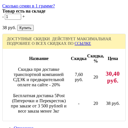
Сколько семян в 1 грамме?
Товар есть на складе
-
+
38 руб.
ДОСТУПНЫЕ СКИДКИ. ДЕЙСТВУЕТ МАКСИМАЛЬНАЯ.
ПОДРОБНЕЕ О ВСЕХ СКИДКАХ ПО
ССЫЛКЕ
Скидка,
Название
Скидка
Цена
%
Скидка при доставке
30,40
транспортной компанией
7,60
20
СДЭК и предварительной
руб.
руб.
оплате на сайте - 20%
Бесплатная доставка 5Post
(Пятерочки и Перекресток)
-
20
38 руб.
при заказе от 3 500 рублей и
весе заказа менее 3кг