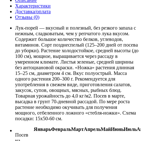
Описание
Характеристики
Доставка/оплата
Отзывы (0)
Лук-порей — вкусный и полезный, без резкого запаха с
нежным, сладковатым, чем у репчатого лука вкусом.
Содержит большое количество белков, углеводов,
витаминов. Сорт позднеспелый (125–200 дней от посева
до уборки). Растение холодостойкое, средней высоты (до
100 см), мощное, выращивается через рассаду в
умеренном климате. Листья зеленые, средней ширины
без антоциановой окраски. «Ножка» растения длинная
15–25 см, диаметром 4 см. Вкус полуострый. Масса
одного растения 200–300 г. Рекомендуется для
употребления в свежем виде, приготовления салатов,
закусок, супов, овощных, мясных, рыбных блюд.
Товарная урожайность до 4,0 кг/м2. Посев в марте,
высадка в грунт 70-дневной рассадой. По мере роста
растение необходимо окучивать для получения
мощного, отбеленного ложного «стебля-ножки». Схема
посадки: 15x50-60 см.
Январь
Февраль
Март
Апрель
Май
Июнь
Июль
А
Посев
на