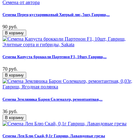
Семена Перец кустарниковый Хитрый лис, 5шт, Гавриш,...
90 руб.
Семена Капуста брокколи Партенон F1, 10шт, Гавриш,...
70 руб.
Семена Земляника Барон Солемахер, ремонтантная,...
36 руб.
Семена Лен Блю Скай, 0,1г Гавриш, Лавандовые грезы