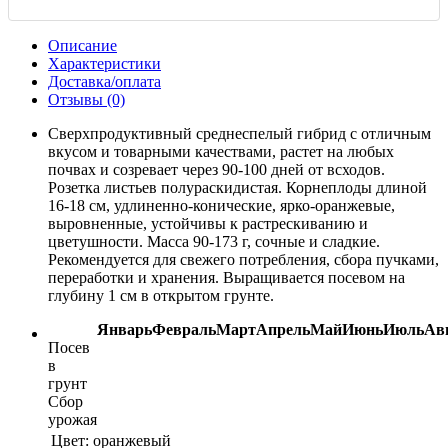
Описание
Характеристики
Доставка/оплата
Отзывы (0)
Сверхпродуктивный среднеспелый гибрид с отличным
вкусом и товарными качествами, растет на любых
почвах и созревает через 90-100 дней от всходов.
Розетка листьев полураскидистая. Корнеплоды длиной
16-18 см, удлиненно-конические, ярко-оранжевые,
выровненные, устойчивы к растрескиванию и
цветушности. Масса 90-173 г, сочные и сладкие.
Рекомендуется для свежего потребления, сбора пучками,
переработки и хранения. Выращивается посевом на
глубину 1 см в открытом грунте.
Январь
Февраль
Март
Апрель
Май
Июнь
Июль
Ав
Посев
в
грунт
Сбор
урожая
Цвет:
оранжевый