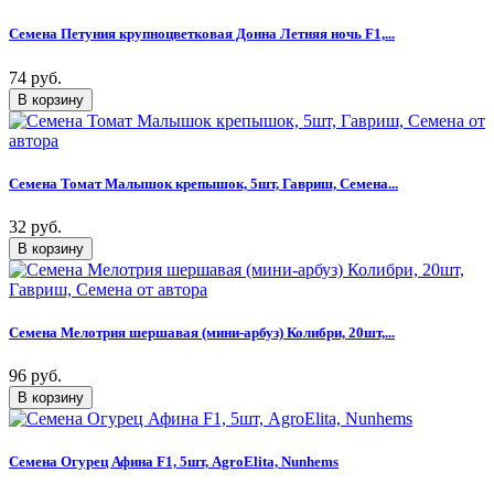
Семена Петуния крупноцветковая Донна Летняя ночь F1,...
74 руб.
Семена Томат Малышок крепышок, 5шт, Гавриш, Семена...
32 руб.
Семена Мелотрия шершавая (мини-арбуз) Колибри, 20шт,...
96 руб.
Семена Огурец Афина F1, 5шт, AgroElita, Nunhems