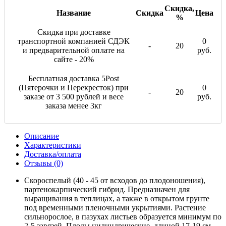
Скидка,
Название
Скидка
Цена
%
Скидка при доставке
транспортной компанией СДЭК
0
-
20
и предварительной оплате на
руб.
сайте - 20%
Бесплатная доставка 5Post
(Пятерочки и Перекресток) при
0
-
20
заказе от 3 500 рублей и весе
руб.
заказа менее 3кг
Описание
Характеристики
Доставка/оплата
Отзывы (0)
Скороспелый (40 - 45 от всходов до плодоношения),
партенокарпический гибрид. Предназначен для
выращивания в теплицах, а также в открытом грунте
под временными пленочными укрытиями. Растение
сильнорослое, в пазухах листьев образуется минимум по
2-5 завязей. Плоды цилиндрические, длиной 17-19 см,