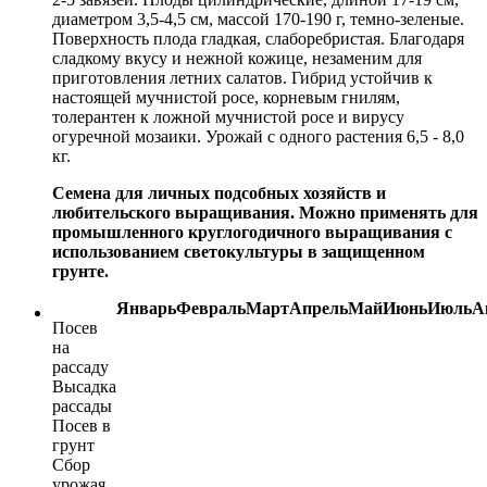
диаметром 3,5-4,5 см, массой 170-190 г, темно-зеленые.
Поверхность плода гладкая, слаборебристая. Благодаря
сладкому вкусу и нежной кожице, незаменим для
приготовления летних салатов. Гибрид устойчив к
настоящей мучнистой росе, корневым гнилям,
толерантен к ложной мучнистой росе и вирусу
огуречной мозаики. Урожай с одного растения 6,5 - 8,0
кг.
Семена для личных подсобных хозяйств и
любительского выращивания. Можно применять для
промышленного круглогодичного выращивания с
использованием светокультуры в защищенном
грунте.
Январь
Февраль
Март
Апрель
Май
Июнь
Июль
А
Посев
на
рассаду
Высадка
рассады
Посев в
грунт
Сбор
урожая