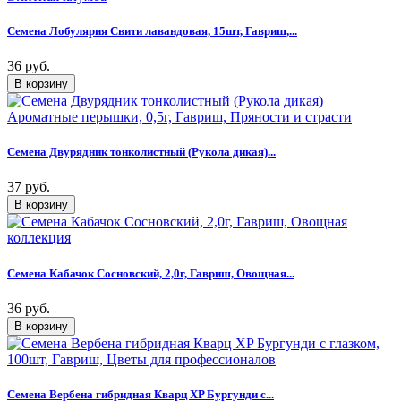
Семена Лобулярия Свити лавандовая, 15шт, Гавриш,...
36 руб.
Семена Двурядник тонколистный (Рукола дикая)...
37 руб.
Семена Кабачок Сосновский, 2,0г, Гавриш, Овощная...
36 руб.
Семена Вербена гибридная Кварц XP Бургунди с...