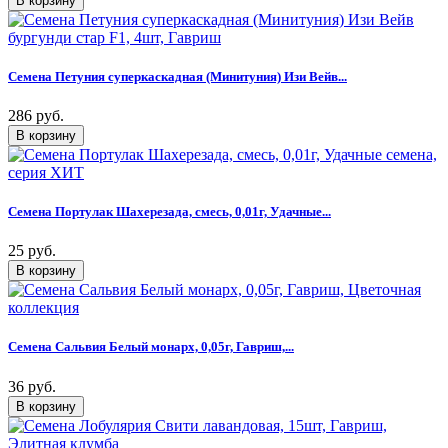
Семена Петуния суперкаскадная (Минитуния) Изи Вейв...
286 руб.
Семена Портулак Шахерезада, смесь, 0,01г, Удачные...
25 руб.
Семена Сальвия Белый монарх, 0,05г, Гавриш,...
36 руб.