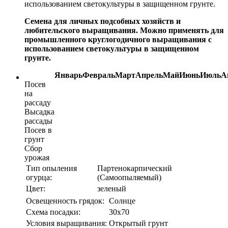
использованием светокультуры в защищенном грунте.
Семена для личных подсобных хозяйств и
любительского выращивания. Можно применять для
промышленного круглогодичного выращивания с
использованием светокультуры в защищенном
грунте.
Январь
Февраль
Март
Апрель
Май
Июнь
Июль
А
Посев
на
рассаду
Высадка
рассады
Посев в
грунт
Сбор
урожая
Тип опыления
Партенокарпический
огурца:
(Самоопыляемый)
Цвет:
зеленый
Освещенность грядок:
Солнце
Схема посадки:
30х70
Условия выращивания:
Открытый грунт