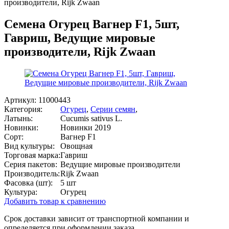
производители, Rijk Zwaan
Семена Огурец Вагнер F1, 5шт,
Гавриш, Ведущие мировые
производители, Rijk Zwaan
Артикул:
11000443
Категория:
Огурец
,
Серии семян
,
Латынь:
Cucumis sativus L.
Новинки:
Новинки 2019
Сорт:
Вагнер F1
Вид культуры:
Овощная
Торговая марка:
Гавриш
Серия пакетов:
Ведущие мировые производители
Производитель:
Rijk Zwaan
Фасовка (шт):
5 шт
Культура:
Огурец
Добавить товар к сравнению
Срок доставки зависит от транспортной компании и
определяется при оформлении заказа.