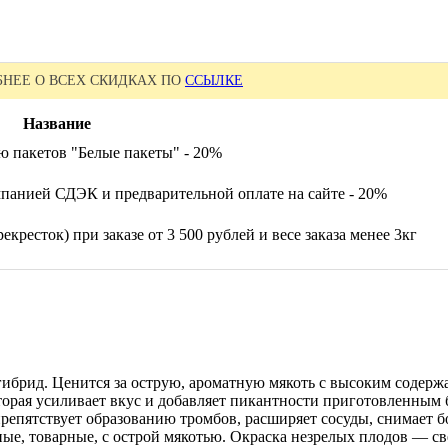
НЕЕ О ВСЕХ СКИДКАХ ПО
ССЫЛКЕ
Название
ю пакетов "Белые пакеты" - 20%
панией СДЭК и предварительной оплате на сайте - 20%
екресток) при заказе от 3 500 рублей и весе заказа менее 3кг
гибрид. Ценится за острую, ароматную мякоть с высоким содер
торая усиливает вкус и добавляет пикантности приготовленны
препятствует образованию тромбов, расширяет сосуды, снимает б
ые, товарные, с острой мякотью. Окраска незрелых плодов — све