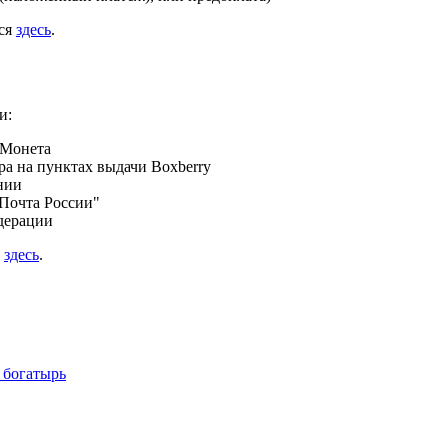
ься
здесь
.
и:
 Монета
а на пунктах выдачи Boxberry
нии
Почта России"
дерации
я
здесь
.