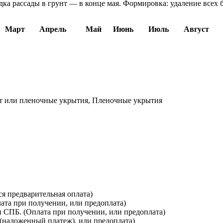
дка рассады в грунт — в конце мая. Формировка: удаление всех 
Март
Апрель
Май
Июнь
Июль
Август
т или пленочные укрытия, Пленочные укрытия
я предварительная оплата)
лата при получении, или предоплата)
и СПБ. (Оплата при получении, или предоплата)
(наложенный платеж), или предоплата)