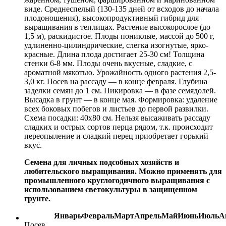
виде. Среднеспелый (130-135 дней от всходов до начала
плодоношения), высокопродуктивный гибрид для
выращивания в теплицах. Растение высокорослое (до
1,5 м), раскидистое. Плоды пониклые, массой до 500 г,
удлиненно-цилиндрические, слегка изогнутые, ярко-
красные. Длина плода достигает 25-30 см! Толщина
стенки 6-8 мм. Плоды очень вкусные, сладкие, с
ароматной мякотью. Урожайность одного растения 2,5-
3,0 кг. Посев на рассаду — в конце февраля. Глубина
заделки семян до 1 см. Пикировка — в фазе семядолей.
Высадка в грунт — в конце мая. Формировка: удаление
всех боковых побегов и листьев до первой развилки.
Схема посадки: 40х80 см. Нельзя высаживать рассаду
сладких и острых сортов перца рядом, т.к. происходит
переопыление и сладкий перец приобретает горький
вкус.
Семена для личных подсобных хозяйств и
любительского выращивания. Можно применять для
промышленного круглогодичного выращивания с
использованием светокультуры в защищенном
грунте.
Январь
Февраль
Март
Апрель
Май
Июнь
Июль
А
Посев