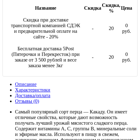
Скидка,
Название
Скидка
Цена
%
Скидка при доставке
транспортной компанией СДЭК
0
-
20
и предварительной оплате на
руб.
сайте - 20%
Бесплатная доставка 5Post
(Пятерочки и Перекресток) при
0
-
20
заказе от 3 500 рублей и весе
руб.
заказа менее 3кг
Описание
Характеристики
Доставка/оплата
Отзывы (0)
Самый популярный сорт перца — Какаду. Он имеет
отличные свойства, которые дают возможность
получать лучший урожай мясистого сладкого перца.
Содержит витамины А, С, группы В, минеральные соли
и эфирные масла. Используют в пищу в свежем,
жаренном, тушеном, фаршированном и маринованном