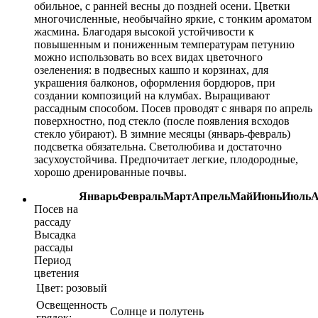
обильное, с ранней весны до поздней осени. Цветки
многочисленные, необычайно яркие, с тонким ароматом
жасмина. Благодаря высокой устойчивости к
повышенным и пониженным температурам петунию
можно использовать во всех видах цветочного
озеленения: в подвесных кашпо и корзинах, для
украшения балконов, оформления бордюров, при
создании композиций на клумбах. Выращивают
рассадным способом. Посев проводят с января по апрель
поверхностно, под стекло (после появления всходов
стекло убирают). В зимние месяцы (январь-февраль)
подсветка обязательна. Светолюбива и достаточно
засухоустойчива. Предпочитает легкие, плодородные,
хорошо дренированные почвы.
Январь
Февраль
Март
Апрель
Май
Июнь
Июль
А
Посев на
рассаду
Высадка
рассады
Период
цветения
Цвет:
розовый
Освещенность
Солнце и полутень
грядок: