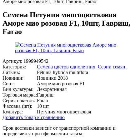
Аморе мио розовая F1, 10шт, Гавриш, Farao
Семена Петуния многоцветковая
Аморе мио розовая F1, 10шт, Гавриш,
Farao
Артикул:
1999949542
Категория:
Семена цветов однолетних
,
Серии семян
,
Латынь:
Petunia hybrida multiflora
Новинки:
Новинки 2018
Сорт:
Аморе мио розовая F1
Вид культуры:
Декоративная
Торговая марка:
Гавриш
Серия пакетов:
Farao
Фасовка (шт):
10 шт
Культура:
Петуния многоцветковая
Добавить товар к сравнению
Срок доставки зависит от транспортной компании и
определяется при оформлении заказа.