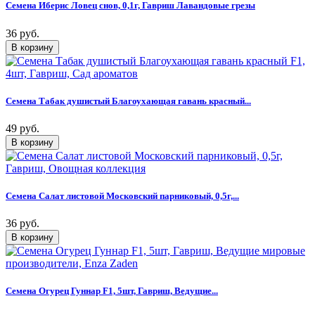
Семена Иберис Ловец снов, 0,1г, Гавриш Лавандовые грезы
36 руб.
Семена Табак душистый Благоухающая гавань красный...
49 руб.
Семена Салат листовой Московский парниковый, 0,5г,...
36 руб.
Семена Огурец Гуннар F1, 5шт, Гавриш, Ведущие...