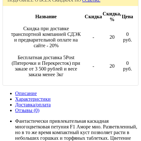
ПОДРОБНЕЕ О ВСЕХ СКИДКАХ ПО
ССЫЛКЕ
Скидка,
Название
Скидка
Цена
%
Скидка при доставке
транспортной компанией СДЭК
0
-
20
и предварительной оплате на
руб.
сайте - 20%
Бесплатная доставка 5Post
(Пятерочки и Перекресток) при
0
-
20
заказе от 3 500 рублей и весе
руб.
заказа менее 3кг
Описание
Характеристики
Доставка/оплата
Отзывы (0)
Фантастически привлекательная каскадная
многоцветковая петуния F1 Аморе мио. Разветвленный,
но в то же время компактный куст позволяет расти в
небольших горшках и торфяных таблетках. Цветение