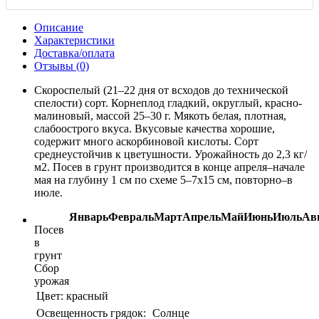
Описание
Характеристики
Доставка/оплата
Отзывы (0)
Скороспелый (21–22 дня от всходов до технической
спелости) сорт. Корнеплод гладкий, округлый, красно-
малиновый, массой 25–30 г. Мякоть белая, плотная,
слабоострого вкуса. Вкусовые качества хорошие,
содержит много аскорбиновой кислоты. Сорт
среднеустойчив к цветушности. Урожайность до 2,3 кг/
м2. Посев в грунт производится в конце апреля–начале
мая на глубину 1 см по схеме 5–7x15 см, повторно–в
июле.
Январь
Февраль
Март
Апрель
Май
Июнь
Июль
Ав
Посев
в
грунт
Сбор
урожая
Цвет:
красный
Освещенность грядок:
Солнце