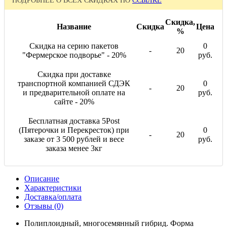
ПОДРОБНЕЕ О ВСЕХ СКИДКАХ ПО
ССЫЛКЕ
Скидка,
Название
Скидка
Цена
%
Скидка на серию пакетов
0
-
20
"Фермерское подворье" - 20%
руб.
Скидка при доставке
транспортной компанией СДЭК
0
-
20
и предварительной оплате на
руб.
сайте - 20%
Бесплатная доставка 5Post
(Пятерочки и Перекресток) при
0
-
20
заказе от 3 500 рублей и весе
руб.
заказа менее 3кг
Описание
Характеристики
Доставка/оплата
Отзывы (0)
Полиплоидный, многосемянный гибрид. Форма