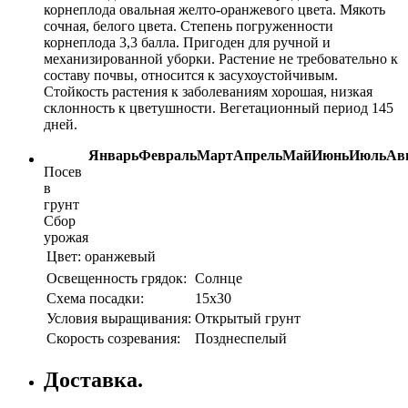
корнеплода овальная желто-оранжевого цвета. Мякоть
сочная, белого цвета. Степень погруженности
корнеплода 3,3 балла. Пригоден для ручной и
механизированной уборки. Растение не требовательно к
составу почвы, относится к засухоустойчивым.
Стойкость растения к заболеваниям хорошая, низкая
склонность к цветушности. Вегетационный период 145
дней.
Январь
Февраль
Март
Апрель
Май
Июнь
Июль
Ав
Посев
в
грунт
Сбор
урожая
Цвет:
оранжевый
Освещенность грядок:
Солнце
Схема посадки:
15х30
Условия выращивания:
Открытый грунт
Скорость созревания:
Позднеспелый
Доставка.