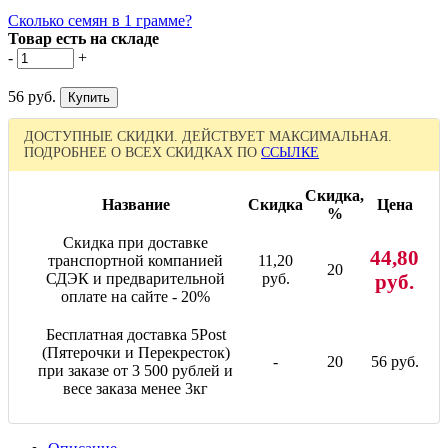
Сколько семян в 1 грамме?
Товар есть на складе
-
+
56 руб.
ДОСТУПНЫЕ СКИДКИ. ДЕЙСТВУЕТ МАКСИМАЛЬНАЯ.
ПОДРОБНЕЕ О ВСЕХ СКИДКАХ ПО
ССЫЛКЕ
Скидка,
Название
Скидка
Цена
%
Скидка при доставке
44,80
транспортной компанией
11,20
20
СДЭК и предварительной
руб.
руб.
оплате на сайте - 20%
Бесплатная доставка 5Post
(Пятерочки и Перекресток)
-
20
56 руб.
при заказе от 3 500 рублей и
весе заказа менее 3кг