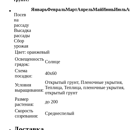
Январь
Февраль
Март
Апрель
Май
Июнь
Июль
А
Посев
на
рассаду
Высадка
рассады
Сбор
урожая
Цвет:
оранжевый
Освещенность
Солнце
грядок:
Схема
40х60
посадки:
Открытый грунт, Пленочные укрытия,
Условия
Теплица, Теплица, пленочные укрытия,
выращивания:
открытый грунт
Размер
до 200
растения:
Скорость
Среднеспелый
созревания:
Доставка.