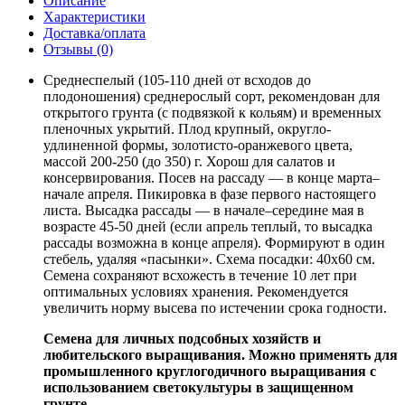
Описание
Характеристики
Доставка/оплата
Отзывы (0)
Среднеспелый (105-110 дней от всходов до
плодоношения) среднерослый сорт, рекомендован для
открытого грунта (с подвязкой к кольям) и временных
пленочных укрытий. Плод крупный, округло-
удлиненной формы, золотисто-оранжевого цвета,
массой 200-250 (до 350) г. Хорош для салатов и
консервирования. Посев на рассаду — в конце марта–
начале апреля. Пикировка в фазе первого настоящего
листа. Высадка рассады — в начале–середине мая в
возрасте 45-50 дней (если апрель теплый, то высадка
рассады возможна в конце апреля). Формируют в один
стебель, удаляя «пасынки». Схема посадки: 40х60 см.
Семена сохраняют всхожесть в течение 10 лет при
оптимальных условиях хранения. Рекомендуется
увеличить норму высева по истечении срока годности.
Семена для личных подсобных хозяйств и
любительского выращивания. Можно применять для
промышленного круглогодичного выращивания с
использованием светокультуры в защищенном
грунте.