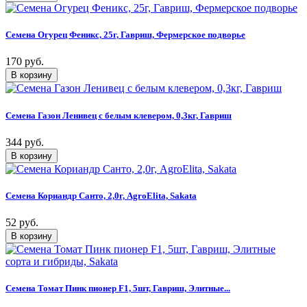
Семена Огурец Феникс, 25г, Гавриш, Фермерское подворье
170 руб.
Семена Газон Ленивец с белым клевером, 0,3кг, Гавриш
344 руб.
Семена Кориандр Санто, 2,0г, AgroElita, Sakata
52 руб.
Семена Томат Пинк пионер F1, 5шт, Гавриш, Элитные...