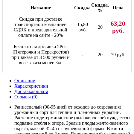
Скидка,
Название
Скидка
Цена
%
Скидка при доставке
63,20
транспортной компанией
15,80
20
СДЭК и предварительной
руб.
руб.
оплате на сайте - 20%
Бесплатная доставка 5Post
(Пятерочки и Перекресток)
-
20
79 руб.
при заказе от 3 500 рублей и
весе заказа менее 3кг
Описание
Характеристики
Доставка/оплата
Отзывы (0)
Раннеспелый (90-95 дней от всходов до созревания)
урожайный сорт для теплиц и пленочных укрытий.
Растение индетерминантное (высокорослое) нуждается в
подвязке стебля к опоре. Зрелые плоды желто-зеленого
окраса, массой 35-45 г грушевидной формы. В кисти
содержится от 5 до 8 штук. Вкус приятный сладковатый