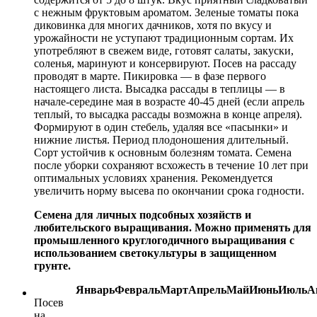
с нежным фруктовым ароматом. Зеленые томаты пока
диковинка для многих дачников, хотя по вкусу и
урожайности не уступают традиционным сортам. Их
употребляют в свежем виде, готовят салаты, закуски,
соленья, маринуют и консервируют. Посев на рассаду
проводят в марте. Пикировка — в фазе первого
настоящего листа. Высадка рассады в теплицы — в
начале-середине мая в возрасте 40-45 дней (если апрель
теплый, то высадка рассады возможна в конце апреля).
Формируют в один стебель, удаляя все «пасынки» и
нижние листья. Период плодоношения длительный.
Сорт устойчив к основным болезням томата. Семена
после уборки сохраняют всхожесть в течение 10 лет при
оптимальных условиях хранения. Рекомендуется
увеличить норму высева по окончании срока годности.
Семена для личных подсобных хозяйств и
любительского выращивания. Можно применять для
промышленного круглогодичного выращивания с
использованием светокультуры в защищенном
грунте.
Январь
Февраль
Март
Апрель
Май
Июнь
Июль
А
Посев
на