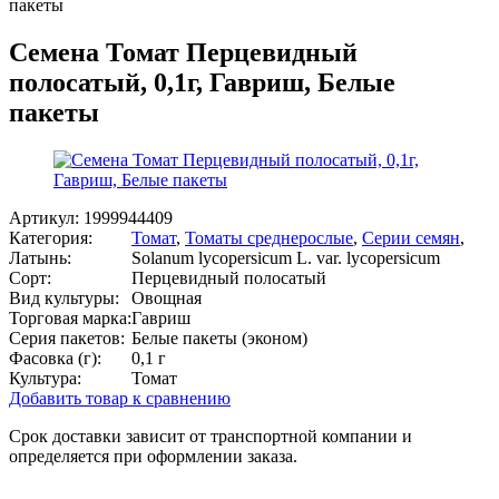
пакеты
Семена Томат Перцевидный
полосатый, 0,1г, Гавриш, Белые
пакеты
Артикул:
1999944409
Категория:
Томат
,
Томаты среднерослые
,
Серии семян
,
Латынь:
Solanum lycopersicum L. var. lycopersicum
Сорт:
Перцевидный полосатый
Вид культуры:
Овощная
Торговая марка:
Гавриш
Серия пакетов:
Белые пакеты (эконом)
Фасовка (г):
0,1 г
Культура:
Томат
Добавить товар к сравнению
Срок доставки зависит от транспортной компании и
определяется при оформлении заказа.