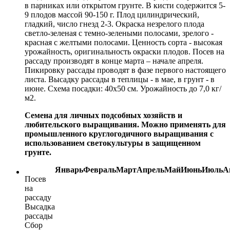
в парниках или открытом грунте. В кисти содержится 5-
9 плодов массой 90-150 г. Плод цилиндрический,
гладкий, число гнезд 2-3. Окраска незрелого плода
светло-зеленая с темно-зелеными полосами, зрелого -
красная с желтыми полосами. Ценность сорта - высокая
урожайность, оригинальность окраски плодов. Посев на
рассаду производят в конце марта – начале апреля.
Пикировку рассады проводят в фазе первого настоящего
листа. Высадку рассады в теплицы - в мае, в грунт - в
июне. Схема посадки: 40х50 см. Урожайность до 7,0 кг/
м2.
Семена для личных подсобных хозяйств и
любительского выращивания. Можно применять для
промышленного круглогодичного выращивания с
использованием светокультуры в защищенном
грунте.
Январь
Февраль
Март
Апрель
Май
Июнь
Июль
А
Посев
на
рассаду
Высадка
рассады
Сбор