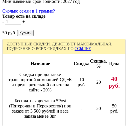
Минимальный срок годности: 2027 год
Сколько семян в 1 грамме?
Товар есть на складе
-
+
50 руб.
ДОСТУПНЫЕ СКИДКИ. ДЕЙСТВУЕТ МАКСИМАЛЬНАЯ.
ПОДРОБНЕЕ О ВСЕХ СКИДКАХ ПО
ССЫЛКЕ
Скидка,
Название
Скидка
Цена
%
Скидка при доставке
40
транспортной компанией СДЭК
10
20
и предварительной оплате на
руб.
руб.
сайте - 20%
Бесплатная доставка 5Post
(Пятерочки и Перекресток) при
50
-
20
заказе от 3 500 рублей и весе
руб.
заказа менее 3кг