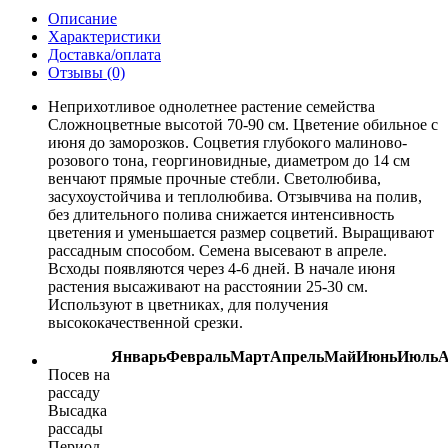
Описание
Характеристики
Доставка/оплата
Отзывы (0)
Неприхотливое однолетнее растение семейства
Сложноцветные высотой 70-90 см. Цветение обильное с
июня до заморозков. Соцветия глубокого малиново-
розового тона, георгиновидные, диаметром до 14 см
венчают прямые прочные стебли. Светолюбива,
засухоустойчива и теплолюбива. Отзывчива на полив,
без длительного полива снижается интенсивность
цветения и уменьшается размер соцветий. Выращивают
рассадным способом. Семена высевают в апреле.
Всходы появляются через 4-6 дней. В начале июня
растения высаживают на расстоянии 25-30 см.
Используют в цветниках, для получения
высококачественной срезки.
Январь
Февраль
Март
Апрель
Май
Июнь
Июль
А
Посев на
рассаду
Высадка
рассады
Период