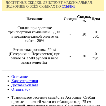
ДОСТУПНЫЕ СКИДКИ. ДЕЙСТВУЕТ МАКСИМАЛЬНАЯ.
ПОДРОБНЕЕ О ВСЕХ СКИДКАХ ПО
ССЫЛКЕ
Скидка,
Название
Скидка
Цена
%
Скидка при доставке
транспортной компанией СДЭК
0
-
20
и предварительной оплате на
руб.
сайте - 20%
Бесплатная доставка 5Post
(Пятерочки и Перекресток) при
0
-
20
заказе от 3 500 рублей и весе
руб.
заказа менее 3кг
Описание
Характеристики
Доставка/оплата
Отзывы (0)
Травянистое растение семейства Астровые. Стебли
прямые, в нижней части изгибающиеся, до 75 см
высотой, нуждаются в подвязке. Соцветия одиночные,