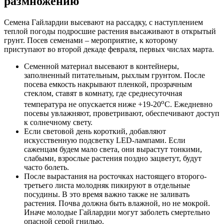
размножению
Семена Гайлардии высевают на рассадку, с наступлением
теплой погоды подросшие растения высаживают в открытый
грунт. Посев семенами – мероприятие, к которому
приступают во второй декаде февраля, первых числах марта.
Семенной материал высевают в контейнеры,
заполненный питательным, рыхлым грунтом. После
посева емкость накрывают пленкой, прозрачным
стеклом, ставят в комнату, где среднесуточная
о
температура не опускается ниже +19-20
С. Ежедневно
посевы увлажняют, проветривают, обеспечивают доступ
к солнечному свету.
Если световой день короткий, добавляют
искусственную подсветку LED-лампами. Если
саженцам будем мало света, они вырастут тонкими,
слабыми, взрослые растения поздно зацветут, будут
часто болеть.
После вырастания на росточках настоящего второго-
третьего листа молодняк пикируют в отдельные
посудины. В это время важно также не заливать
растения. Почва должна быть влажной, но не мокрой.
Иначе молодые Гайлардии могут заболеть смертельно
опасной серой гнилью.