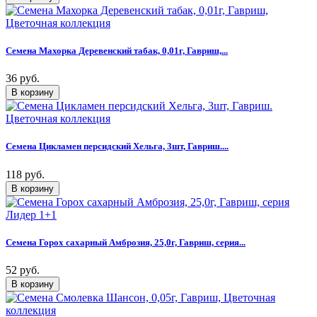
Семена Махорка Деревенский табак, 0,01г, Гавриш,...
36 руб.
Семена Цикламен персидский Хельга, 3шт, Гавриш....
118 руб.
Семена Горох сахарный Амброзия, 25,0г, Гавриш, серия...
52 руб.