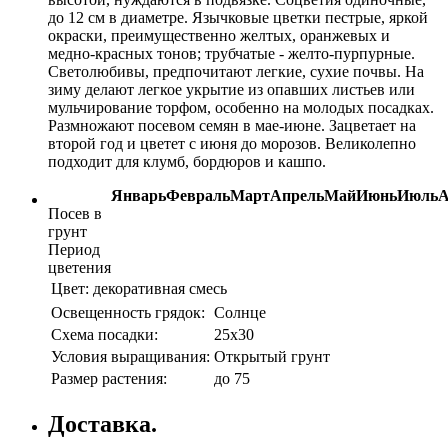
до 12 см в диаметре. Язычковые цветки пестрые, яркой
окраски, преимущественно желтых, оранжевых и
медно-красных тонов; трубчатые - желто-пурпурные.
Светолюбивы, предпочитают легкие, сухие почвы. На
зиму делают легкое укрытие из опавших листьев или
мульчирование торфом, особенно на молодых посадках.
Размножают посевом семян в мае-июне. Зацветает на
второй год и цветет с июня до морозов. Великолепно
подходит для клумб, бордюров и кашпо.
Январь
Февраль
Март
Апрель
Май
Июнь
Июль
А
Посев в
грунт
Период
цветения
Цвет:
декоративная смесь
Освещенность грядок:
Солнце
Схема посадки:
25х30
Условия выращивания:
Открытый грунт
Размер растения:
до 75
Доставка.