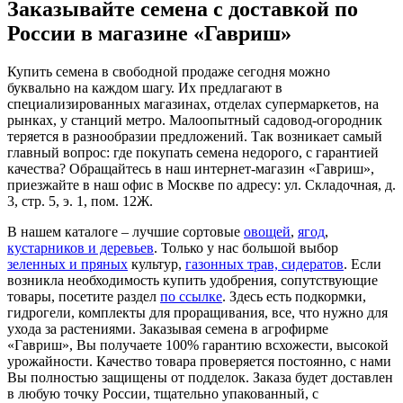
Заказывайте семена с доставкой по
России в магазине «Гавриш»
Купить семена в свободной продаже сегодня можно
буквально на каждом шагу. Их предлагают в
специализированных магазинах, отделах супермаркетов, на
рынках, у станций метро. Малоопытный садовод-огородник
теряется в разнообразии предложений. Так возникает самый
главный вопрос: где покупать семена недорого, с гарантией
качества? Обращайтесь в наш интернет-магазин «Гавриш»,
приезжайте в наш офис в Москве по адресу: ул. Складочная, д.
3, стр. 5, э. 1, пом. 12Ж.
В нашем каталоге – лучшие сортовые
овощей
,
ягод
,
кустарников и деревьев
. Только у нас большой выбор
зеленных и пряных
культур,
газонных трав, сидератов
. Если
возникла необходимость купить удобрения, сопутствующие
товары, посетите раздел
по ссылке
. Здесь есть подкормки,
гидрогели, комплекты для проращивания, все, что нужно для
ухода за растениями. Заказывая семена в агрофирме
«Гавриш», Вы получаете 100% гарантию всхожести, высокой
урожайности. Качество товара проверяется постоянно, с нами
Вы полностью защищены от подделок. Заказа будет доставлен
в любую точку России, тщательно упакованный, с