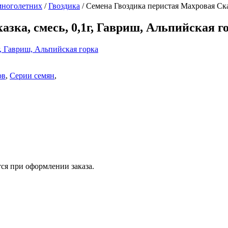
многолетних
/
Гвоздика
/
Семена Гвоздика перистая Махровая Сказ
зка, смесь, 0,1г, Гавриш, Альпийская г
ов
,
Серии семян
,
ся при оформлении заказа.