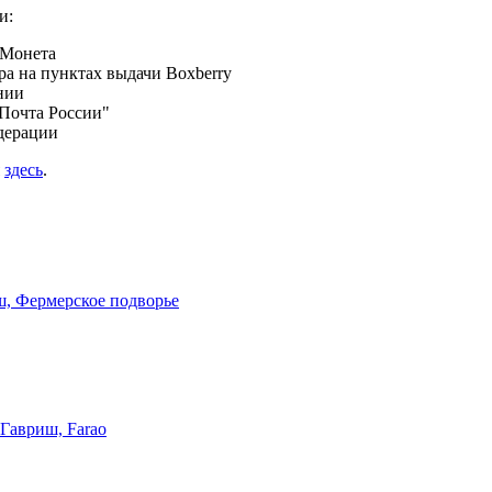
и:
 Монета
а на пунктах выдачи Boxberry
нии
Почта России"
дерации
я
здесь
.