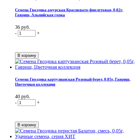
Семена Гвоздика амурская Красновато-фиолетовая, 0,02г,
Гавриш, Альпийская горка
36 руб.
-
+
Семена Гвоздика картузианская Розовый берет, 0,05г, Гавриш,
Цветочная коллекция
40 руб.
-
+