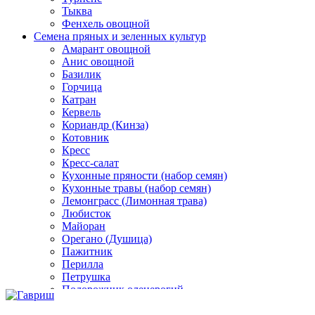
Тыква
Фенхель овощной
Семена пряных и зеленных культур
Амарант овощной
Анис овощной
Базилик
Горчица
Катран
Кервель
Кориандр (Кинза)
Котовник
Кресс
Кресс-салат
Кухонные пряности (набор семян)
Кухонные травы (набор семян)
Лемонграсс (Лимонная трава)
Любисток
Майоран
Орегано (Душица)
Пажитник
Перилла
Петрушка
Подорожник оленерогий
Портулак пряный
Ревень