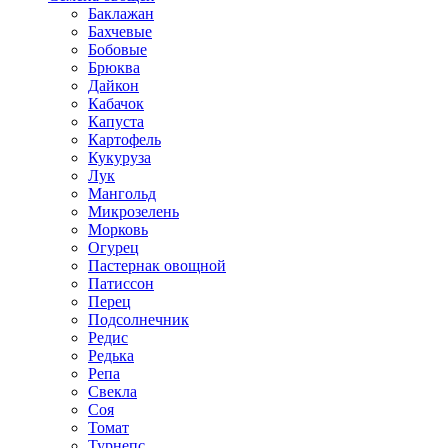
Баклажан
Бахчевые
Бобовые
Брюква
Дайкон
Кабачок
Капуста
Картофель
Кукуруза
Лук
Мангольд
Микрозелень
Морковь
Огурец
Пастернак овощной
Патиссон
Перец
Подсолнечник
Редис
Редька
Репа
Свекла
Соя
Томат
Турнепс