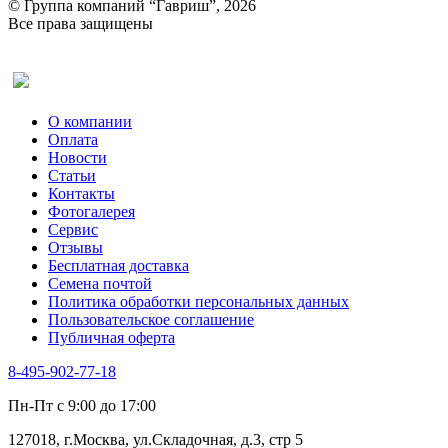
© Группа компаний “Гавриш”, 2026
Рукола
Все права защищены
Рута
Салат
Оставить отзыв (для клиентов)
Сельдерей
Спаржа
Табак Курительный
О компании
Тмин
Оплата
Трава для чая
Новости
Туласи
Статьи
Укроп
Контакты
Фенхель пряный
Фотогалерея​
Хризантема овощная
Сервис
Цикорий пряный
Отзывы
Цикорий салатный (Витлуф)
Бесплатная доставка
Черемша
Семена почтой
Шпинат
Политика обработки персональных данных
Щавель
Пользовательское соглашение
Эндивий
Публичная оферта
Эстрагон
Семена лекарственных растений
8-495-902-77-18
Алтей
Анис
Пн-Пт с 9:00 до 17:00
Бессмертник
Бораго
127018, г.Москва, ул.Складочная, д.3, стр 5