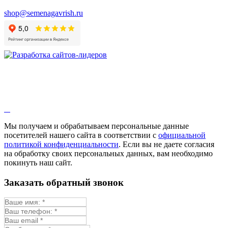
Валериана
Валерианелла
shop@semenagavrish.ru
Гибискус лекарственный
Девясил
Душица
Зверобой
Змееголовник
Иссоп
Кровохлёбка
Лаванда
Лопух
Лофант
Мелисса
Монарда лекарственная
Мы получаем и обрабатываем персональные данные
Мыльнянка
посетителей нашего сайта в соответствии с
официальной
Мята
политикой конфиденциальности
. Если вы не даете согласия
Овсяный корень
на обработку своих персональных данных, вам необходимо
Огуречная трава
покинуть наш сайт.
Пустырник
Расторопша
Заказать обратный звонок
Репешок
Розмарин
Ромашка лекарственная
Синюха
Скорцонера