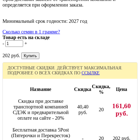
определяется при оформлении заказа.
Минимальный срок годности: 2027 год
Сколько семян в 1 грамме?
Товар есть на складе
-
+
202 руб.
ДОСТУПНЫЕ СКИДКИ. ДЕЙСТВУЕТ МАКСИМАЛЬНАЯ.
ПОДРОБНЕЕ О ВСЕХ СКИДКАХ ПО
ССЫЛКЕ
Скидка,
Название
Скидка
Цена
%
Скидка при доставке
161,60
транспортной компанией
40,40
20
СДЭК и предварительной
руб.
руб.
оплате на сайте - 20%
Бесплатная доставка 5Post
(Пятерочки и Перекресток)
-
20
202 руб.