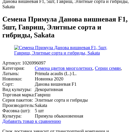
Данова вишневая F1, 5шт, Гавриш, Элитные сорта и гибриды,
Sakata
Семена Примула Данова вишневая F1,
5шт, Гавриш, Элитные сорта и
гибриды, Sakata
Артикул:
1026996097
Категория:
Семена цветов многолетних
,
Серии семян
,
Латынь:
Primula acaulis (L.) L.
Новинки:
Новинка 2020
Сорт:
Данова вишневая F1
Вид культуры:
Декоративная
Торговая марка:
Гавриш
Серия пакетов:
Элитные сорта и гибриды
Производитель:
Sakata
Фасовка (шт):
5 шт
Культура:
Примула обыкновенная
Добавить товар к сравнению
Срок доставки зависит от транспортной компании и