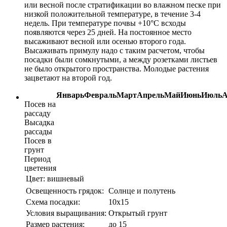
или весной после стратификации во влажном песке при
низкой положительной температуре, в течение 3-4
недель. При температуре почвы +10°С всходы
появляются через 25 дней. На постоянное место
высаживают весной или осенью второго года.
Высаживать примулу надо с таким расчетом, чтобы
посадки были сомкнутыми, а между розетками листьев
не было открытого пространства. Молодые растения
зацветают на второй год.
Январь
Февраль
Март
Апрель
Май
Июнь
Июль
А
Посев на
рассаду
Высадка
рассады
Посев в
грунт
Период
цветения
Цвет:
вишневый
Освещенность грядок:
Солнце и полутень
Схема посадки:
10х15
Условия выращивания:
Открытый грунт
Размер растения:
до 15