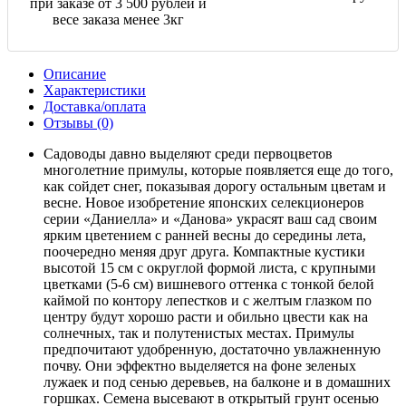
при заказе от 3 500 рублей и
весе заказа менее 3кг
Описание
Характеристики
Доставка/оплата
Отзывы (0)
Садоводы давно выделяют среди первоцветов
многолетние примулы, которые появляется еще до того,
как сойдет снег, показывая дорогу остальным цветам и
весне. Новое изобретение японских селекционеров
серии «Даниелла» и «Данова» украсят ваш сад своим
ярким цветением с ранней весны до середины лета,
поочередно меняя друг друга. Компактные кустики
высотой 15 см с округлой формой листа, с крупными
цветками (5-6 см) вишневого оттенка с тонкой белой
каймой по контору лепестков и с желтым глазком по
центру будут хорошо расти и обильно цвести как на
солнечных, так и полутенистых местах. Примулы
предпочитают удобренную, достаточно увлажненную
почву. Они эффектно выделяется на фоне зеленых
лужаек и под сенью деревьев, на балконе и в домашних
горшках. Семена высевают в открытый грунт осенью