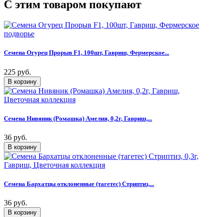
C этим товаром покупают
Семена Огурец Прорыв F1, 100шт, Гавриш, Фермерское...
225 руб.
Семена Нивяник (Ромашка) Амелия, 0,2г, Гавриш,...
36 руб.
Семена Бархатцы отклоненные (тагетес) Стриптиз,...
36 руб.