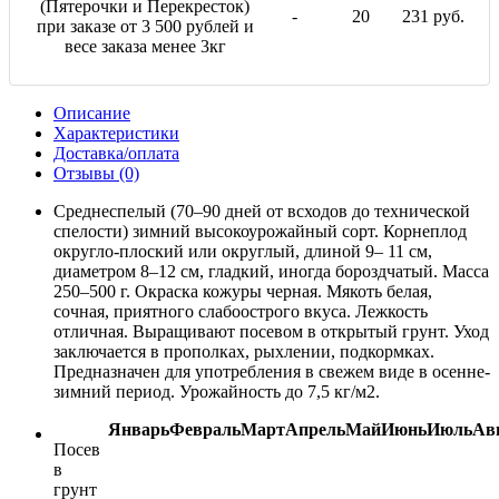
(Пятерочки и Перекресток)
-
20
231 руб.
при заказе от 3 500 рублей и
весе заказа менее 3кг
Описание
Характеристики
Доставка/оплата
Отзывы (0)
Среднеспелый (70–90 дней от всходов до технической
спелости) зимний высокоурожайный сорт. Корнеплод
округло-плоский или округлый, длиной 9– 11 см,
диаметром 8–12 см, гладкий, иногда бороздчатый. Масса
250–500 г. Окраска кожуры черная. Мякоть белая,
сочная, приятного слабоострого вкуса. Лежкость
отличная. Выращивают посевом в открытый грунт. Уход
заключается в прополках, рыхлении, подкормках.
Предназначен для употребления в свежем виде в осенне-
зимний период. Урожайность до 7,5 кг/м2.
Январь
Февраль
Март
Апрель
Май
Июнь
Июль
Ав
Посев
в
грунт