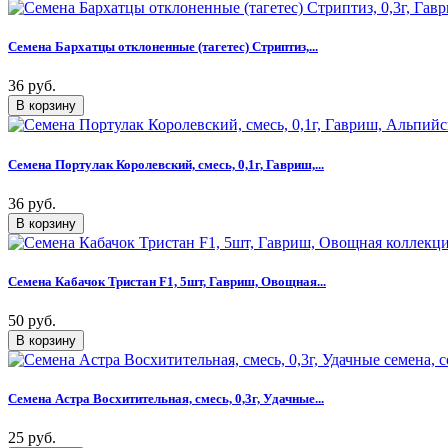
Семена Бархатцы отклоненные (тагетес) Стриптиз,...
36 руб.
Семена Портулак Королевский, смесь, 0,1г, Гавриш,...
36 руб.
Семена Кабачок Тристан F1, 5шт, Гавриш, Овощная...
50 руб.
Семена Астра Восхитительная, смесь, 0,3г, Удачные...
25 руб.