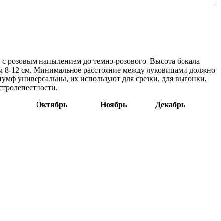
о с розовым напылением до темно-розового. Высота бокала
еднем 8-12 см. Минимальное расстояние между луковицами должно
риумф универсальны, их используют для срезки, для выгонки,
стролепестности.
Октябрь
Ноябрь
Декабрь