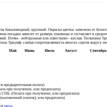
ток бокаловидный, крупный. Окраска цветка: хамелеон от белог
Глубина посадки зависит от размера луковицы и составляет в ср
 май. Почва - нейтральная или известково - кислая. Тюльпаны Т
уппы Триумф: слабая сопротивляемость многих сортов вирусу пе
Май
Июнь
Июль
Август
Сентябрь
я предварительная оплата)
лата при получении, или предоплата)
и СПБ. (Оплата при получении, или предоплата)
(наложенный платеж), или предоплата)
ься
здесь
.