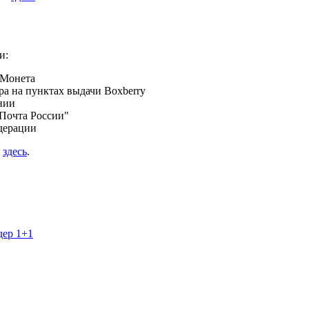
и:
 Монета
а на пунктах выдачи Boxberry
нии
Почта России"
дерации
я
здесь
.