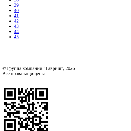
39
40
41
42
43
44
45
© Группа компаний “Гавриш”, 2026
Все права защищены
Оставить отзыв (для клиентов)