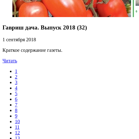
Гавриш дача. Выпуск 2018 (32)
1 сентября 2018
Краткое содержание газеты.
Читать
1
2
3
4
5
6
7
8
9
10
11
12
13