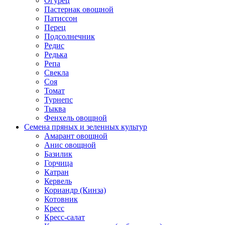
Огурец
Пастернак овощной
Патиссон
Перец
Подсолнечник
Редис
Редька
Репа
Свекла
Соя
Томат
Турнепс
Тыква
Фенхель овощной
Семена пряных и зеленных культур
Амарант овощной
Анис овощной
Базилик
Горчица
Катран
Кервель
Кориандр (Кинза)
Котовник
Кресс
Кресс-салат