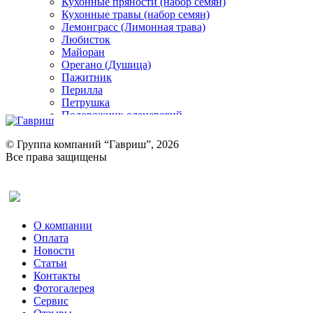
Кухонные пряности (набор семян)
Кухонные травы (набор семян)
Лемонграсс (Лимонная трава)
Любисток
Майоран
Орегано (Душица)
Пажитник
Перилла
Петрушка
Подорожник оленерогий
Портулак пряный
Ревень
© Группа компаний “Гавриш”, 2026
Рукола
Все права защищены
Рута
Салат
Оставить отзыв (для клиентов)
Сельдерей
Спаржа
Табак Курительный
О компании
Тмин
Оплата
Трава для чая
Новости
Туласи
Статьи
Укроп
Контакты
Фенхель пряный
Фотогалерея​
Хризантема овощная
Сервис
Цикорий пряный